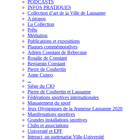
PODCASTS
INFOS PRATIQUES
Collection d’art de la Ville de Lausanne
A propos
La Collection
Prêts
Médiation
Publications et expositions
Plaques commémoratives
Adrien Constant de Rebecque
Rosalie de Constant
Benjamin Constant
Pierre de Coubertin
Anne Cuneo
...
Siège du CIO
Pierre de Coubertin et Lausanne
Fédérations sportives internationales
Management du sport
Jeux Olympiques de la Jeunesse Lausanne 2020
Manifestations sportives
Grandes installations sportives
Clubs et associations
Université et EPF
Interact, un partenariat Ville-Université