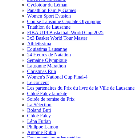
Cyclotour du Léman
Panathlon Family Games
Women Sport Evasion
Course Lausanne Capitale Olympique
Triathlon de Lausanne
FIBA U19 Basketball World Cup 2025
3x3 Basket World Tour Master
Athletissima
Equissima Lausanne
24 Heures de Natation
Semaine Olympique
Lausanne Marathon
Christmas Run
Women's National Cup Final-4
Le concept
Les partenaires du Prix du livre de la Ville de Lausanne
Chloé Falcy lauréate
Soirée de remise du Prix
La Sélection
Roland Buti
Chloé Falcy
Léna Furlan
Philippe Lamon
Antoine Rubin
Documents pour les médias