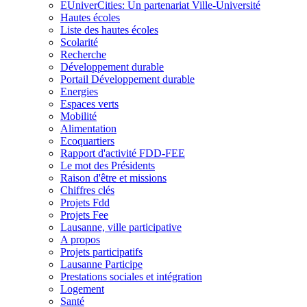
EUniverCities: Un partenariat Ville-Université
Hautes écoles
Liste des hautes écoles
Scolarité
Recherche
Développement durable
Portail Développement durable
Energies
Espaces verts
Mobilité
Alimentation
Ecoquartiers
Rapport d'activité FDD-FEE
Le mot des Présidents
Raison d'être et missions
Chiffres clés
Projets Fdd
Projets Fee
Lausanne, ville participative
A propos
Projets participatifs
Lausanne Participe
Prestations sociales et intégration
Logement
Santé