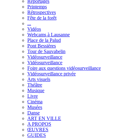
Reportages
Printemps
Rétrospectives
Fête de la forêt
...
Vidéos
Webcams à Lausanne
Place de la Palud
Pont Bessières
Tour de Sauvabelin
Vidéosurveillance
Vidéosurveillance
Foire aux questions vidéosurveillance
Vidéosurveillance privée
Arts visuels
Théâtre
Musique
Livre
Cinéma
Musées
Danse
ART EN VILLE
A PROPOS
ŒUVRES
GUIDES