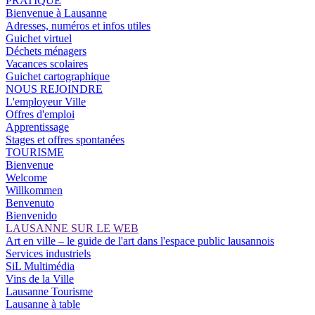
PRATIQUE
Bienvenue à Lausanne
Adresses, numéros et infos utiles
Guichet virtuel
Déchets ménagers
Vacances scolaires
Guichet cartographique
NOUS REJOINDRE
L'employeur Ville
Offres d'emploi
Apprentissage
Stages et offres spontanées
TOURISME
Bienvenue
Welcome
Willkommen
Benvenuto
Bienvenido
LAUSANNE SUR LE WEB
Art en ville – le guide de l'art dans l'espace public lausannois
Services industriels
SiL Multimédia
Vins de la Ville
Lausanne Tourisme
Lausanne à table