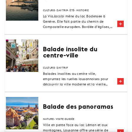
CULTURE
DAYTRIP
ÉTÉ
HISTOIRE
La ViaJacobi mène du lac Bodensee à
Genève. Elle fait partie du chemin de
Compostelle européen. Bordée d’églises,
de couvents et de chapelles, elle offre une
expérience unique de la randonnée sur des
chemins historiques par un paysage
culturel varié.
Balade insolite du
centre-ville
CULTURE
DAYTRIP
Balades insolites au centre ville,
empruntez les ruelles lausannoises pour
découvrir la ville moderne et la vieille
ville.
Balade des panoramas
NATURE
VISITE GUIDÉE
Ville en pente face au lac Léman et aux
montagnes, Lausanne offre une série de