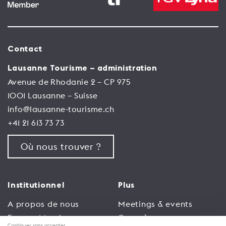
de Grandvaux à Cully
BALADES OENOTOURISTIQUES
NATURE
Cette balade vous fera partir de
Grandvaux pour rejoindre Cully, la durée
Contact
de cet itinéraire est d'environ 2h30 et vous
fera découvrir un panorama exceptionnel
Lausanne Tourisme – administration
sur le vignoble et le lac.
Avenue de Rhodanie 2 – CP 975
Le vignoble de Lavaux:
1001 Lausanne – Suisse
de Grandvaux à Lutry
info@lausanne-tourisme.ch
+41 21 613 73 73
NATURE
BALADES OENOTOURISTIQUES
Partant de Grandvaux, cet itinéraire
Où nous trouver ?
d'environ 2h vous fera traverser le vignoble
de Lavaux avant d'arriver à Lutry.
Institutionnel
Plus
Terrasses de Lavaux -
113
A propos de nous
Meetings & events
Espace Membres
Congrès
BALADES OENOTOURISTIQUES
Continuer sans accepter