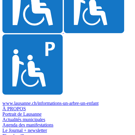
www.lausanne.ch
/informations-un-arbre-un-enfant
À PROPOS
Portrait de Lausanne
Actualités municipales
Agenda des manifestations
Le Journal + newsletter