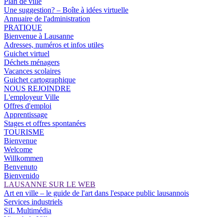
Plan de ville
Une suggestion? – Boîte à idées virtuelle
Annuaire de l'administration
PRATIQUE
Bienvenue à Lausanne
Adresses, numéros et infos utiles
Guichet virtuel
Déchets ménagers
Vacances scolaires
Guichet cartographique
NOUS REJOINDRE
L'employeur Ville
Offres d'emploi
Apprentissage
Stages et offres spontanées
TOURISME
Bienvenue
Welcome
Willkommen
Benvenuto
Bienvenido
LAUSANNE SUR LE WEB
Art en ville – le guide de l'art dans l'espace public lausannois
Services industriels
SiL Multimédia