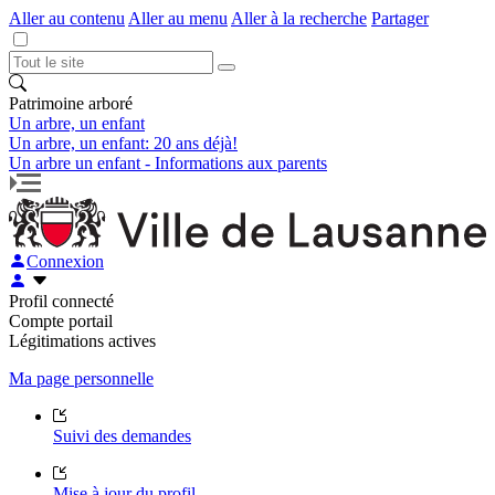
Aller au contenu
Aller au menu
Aller à la recherche
Partager
Patrimoine arboré
Un arbre, un enfant
Un arbre, un enfant: 20 ans déjà!
Un arbre un enfant - Informations aux parents
Connexion
Profil connecté
Compte portail
Légitimations actives
Ma page personnelle
Suivi des demandes
Mise à jour du profil