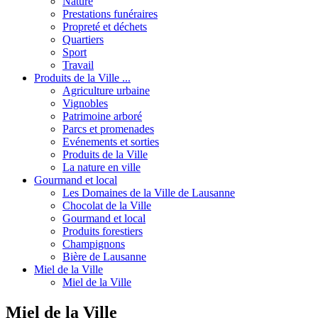
Nature
Prestations funéraires
Propreté et déchets
Quartiers
Sport
Travail
Produits de la Ville ...
Agriculture urbaine
Vignobles
Patrimoine arboré
Parcs et promenades
Evénements et sorties
Produits de la Ville
La nature en ville
Gourmand et local
Les Domaines de la Ville de Lausanne
Chocolat de la Ville
Gourmand et local
Produits forestiers
Champignons
Bière de Lausanne
Miel de la Ville
Miel de la Ville
Miel de la Ville