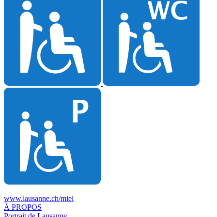
www.lausanne.ch
/miel
À PROPOS
Portrait de Lausanne