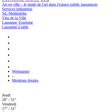
Art en ville – le guide de l'art dans l'espace public lausannois
Services industriels
SiL Multimédia
Vins de la Ville
Lausanne Tourisme
Lausanne à table
Webmaster
–
Mentions légales
Jeudi
20° / 31°
Vendredi
17° / 31°