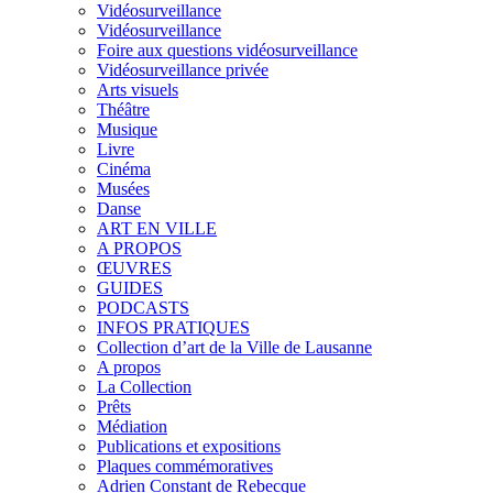
Vidéosurveillance
Vidéosurveillance
Foire aux questions vidéosurveillance
Vidéosurveillance privée
Arts visuels
Théâtre
Musique
Livre
Cinéma
Musées
Danse
ART EN VILLE
A PROPOS
ŒUVRES
GUIDES
PODCASTS
INFOS PRATIQUES
Collection d’art de la Ville de Lausanne
A propos
La Collection
Prêts
Médiation
Publications et expositions
Plaques commémoratives
Adrien Constant de Rebecque