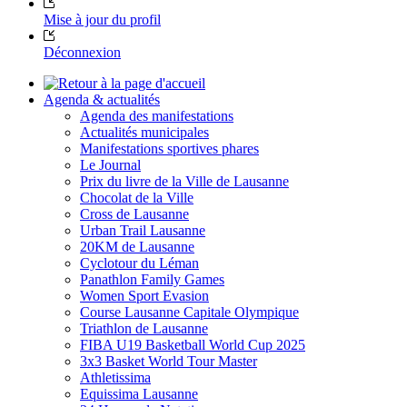
Mise à jour du profil
Déconnexion
Agenda & actualités
Agenda des manifestations
Actualités municipales
Manifestations sportives phares
Le Journal
Prix du livre de la Ville de Lausanne
Chocolat de la Ville
Cross de Lausanne
Urban Trail Lausanne
20KM de Lausanne
Cyclotour du Léman
Panathlon Family Games
Women Sport Evasion
Course Lausanne Capitale Olympique
Triathlon de Lausanne
FIBA U19 Basketball World Cup 2025
3x3 Basket World Tour Master
Athletissima
Equissima Lausanne