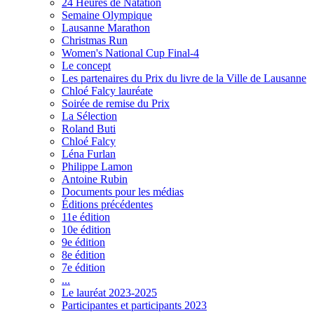
24 Heures de Natation
Semaine Olympique
Lausanne Marathon
Christmas Run
Women's National Cup Final-4
Le concept
Les partenaires du Prix du livre de la Ville de Lausanne
Chloé Falcy lauréate
Soirée de remise du Prix
La Sélection
Roland Buti
Chloé Falcy
Léna Furlan
Philippe Lamon
Antoine Rubin
Documents pour les médias
Éditions précédentes
11e édition
10e édition
9e édition
8e édition
7e édition
...
Le lauréat 2023-2025
Participantes et participants 2023