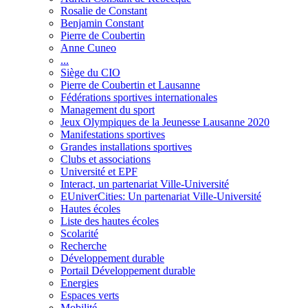
Rosalie de Constant
Benjamin Constant
Pierre de Coubertin
Anne Cuneo
...
Siège du CIO
Pierre de Coubertin et Lausanne
Fédérations sportives internationales
Management du sport
Jeux Olympiques de la Jeunesse Lausanne 2020
Manifestations sportives
Grandes installations sportives
Clubs et associations
Université et EPF
Interact, un partenariat Ville-Université
EUniverCities: Un partenariat Ville-Université
Hautes écoles
Liste des hautes écoles
Scolarité
Recherche
Développement durable
Portail Développement durable
Energies
Espaces verts
Mobilité