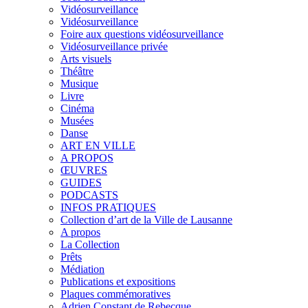
Vidéosurveillance
Vidéosurveillance
Foire aux questions vidéosurveillance
Vidéosurveillance privée
Arts visuels
Théâtre
Musique
Livre
Cinéma
Musées
Danse
ART EN VILLE
A PROPOS
ŒUVRES
GUIDES
PODCASTS
INFOS PRATIQUES
Collection d’art de la Ville de Lausanne
A propos
La Collection
Prêts
Médiation
Publications et expositions
Plaques commémoratives
Adrien Constant de Rebecque