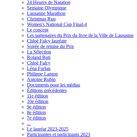
24 Heures de Natation
Semaine Olympique
Lausanne Marathon
Christmas Run
Women's National Cup Final-4
Le concept
Les partenaires du Prix du livre de la Ville de Lausanne
Chloé Falcy lauréate
Soirée de remise du Prix
La Sélection
Roland Buti
Chloé Falcy
Léna Furlan
Philippe Lamon
Antoine Rubin
Documents pour les médias
Éditions précédentes
11e édition
10e édition
9e édition
8e édition
7e édition
...
Le lauréat 2023-2025
Participantes et participants 2023