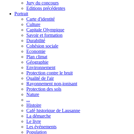
Jury du concours
Editions précédentes
Portrait
Carte d'identité
Culture
Capitale Olympique
Savoir et formation
Durabilité
Cohésion sociale
Economie
Plan climat
Géographie
Environnement
Protection contre le bruit
Qualité de l'air
Rayonnement non-ionisant
Protection des sols
Nature
...
Histoire
Café historique de Lausanne
La démarche
Le livre
Les événements
Population