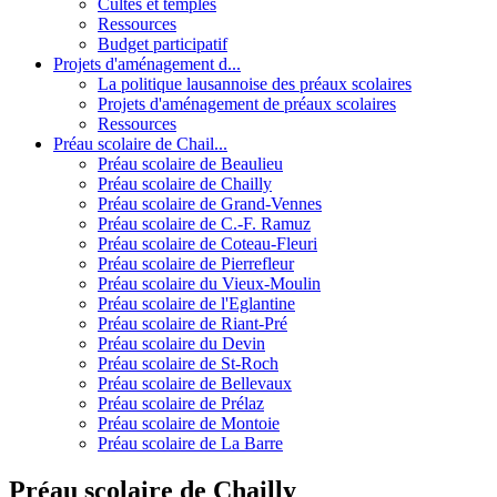
Cultes et temples
Ressources
Budget participatif
Projets d'aménagement d...
La politique lausannoise des préaux scolaires
Projets d'aménagement de préaux scolaires
Ressources
Préau scolaire de Chail...
Préau scolaire de Beaulieu
Préau scolaire de Chailly
Préau scolaire de Grand-Vennes
Préau scolaire de C.-F. Ramuz
Préau scolaire de Coteau-Fleuri
Préau scolaire de Pierrefleur
Préau scolaire du Vieux-Moulin
Préau scolaire de l'Eglantine
Préau scolaire de Riant-Pré
Préau scolaire du Devin
Préau scolaire de St-Roch
Préau scolaire de Bellevaux
Préau scolaire de Prélaz
Préau scolaire de Montoie
Préau scolaire de La Barre
Préau scolaire de Chailly