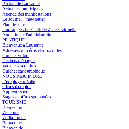
Portrait de Lausanne
Actualités municipales
Agenda des manifestations
Le Journal + newsletter
Plan de ville
Une suggestion? – Boîte à idées virtuelle
Annuaire de l'administration
PRATIQUE
Bienvenue à Lausanne
Adresses, numéros et infos utiles
Guichet virtuel
Déchets ménagers
Vacances scolaires
Guichet cartographique
NOUS REJOINDRE
L'employeur Ville
Offres d'emploi
Apprentissage
Stages et offres spontanées
TOURISME
Bienvenue
Welcome
Willkommen
Benvenuto
Bienvenido