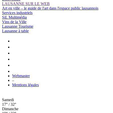
LAUSANNE SUR LE WEB
Art en ville – le guide de l'art dans l'espace public lausannois
Services industriels
SiL Multimédia
Vins de la Ville
Lausanne Tourisme
Lausanne à table
Webmaster
–
Mentions légales
Samedi
17° / 32°
Dimanche