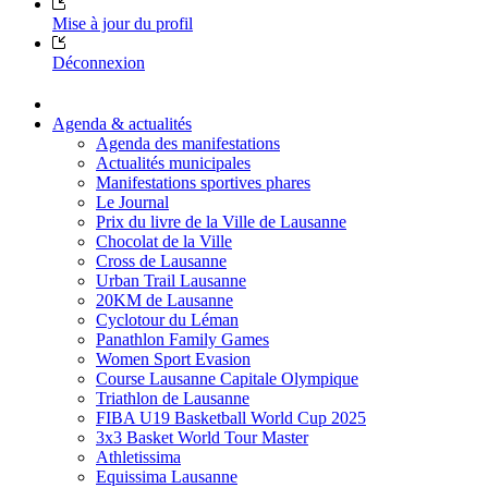
Mise à jour du profil
Déconnexion
Agenda & actualités
Agenda des manifestations
Actualités municipales
Manifestations sportives phares
Le Journal
Prix du livre de la Ville de Lausanne
Chocolat de la Ville
Cross de Lausanne
Urban Trail Lausanne
20KM de Lausanne
Cyclotour du Léman
Panathlon Family Games
Women Sport Evasion
Course Lausanne Capitale Olympique
Triathlon de Lausanne
FIBA U19 Basketball World Cup 2025
3x3 Basket World Tour Master
Athletissima
Equissima Lausanne