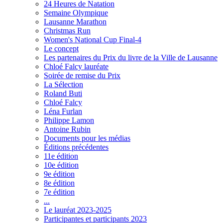
24 Heures de Natation
Semaine Olympique
Lausanne Marathon
Christmas Run
Women's National Cup Final-4
Le concept
Les partenaires du Prix du livre de la Ville de Lausanne
Chloé Falcy lauréate
Soirée de remise du Prix
La Sélection
Roland Buti
Chloé Falcy
Léna Furlan
Philippe Lamon
Antoine Rubin
Documents pour les médias
Éditions précédentes
11e édition
10e édition
9e édition
8e édition
7e édition
...
Le lauréat 2023-2025
Participantes et participants 2023