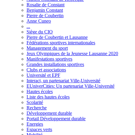
Rosalie de Constant
Benjamin Constant
Pierre de Coubertin
Anne Cuneo
...
Siège du CIO
Pierre de Coubertin et Lausanne
Fédérations sportives internationales
Management du sport
Jeux Olympiques de la Jeunesse Lausanne 2020
Manifestations sportives
Grandes installations sportives
Clubs et associations
Université et EPF
Interact, un partenariat Ville-Université
EUniverCities: Un partenariat Ville-Université
Hautes écoles
Liste des hautes écoles
Scolarité
Recherche
Développement durable
Portail Développement durable
Energies
Espaces verts
Mobilité