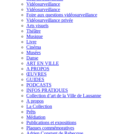
Vidéosurveillance
Vidéosurveillance
Foire aux questions vidéosurveillance
Vidéosurveillance privée
Arts visuels
Théâtre
Musique
Livre
Cinéma
Musées
Danse
ART EN VILLE
A PROPOS
ŒUVRES
GUIDES
PODCASTS
INFOS PRATIQUES
Collection d’art de la Ville de Lausanne
A propos
La Collection
Prêts
Médiation
Publications et expositions
Plaques commémoratives
Adrien Constant de Rebecque