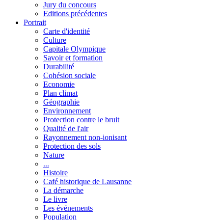
Jury du concours
Editions précédentes
Portrait
Carte d'identité
Culture
Capitale Olympique
Savoir et formation
Durabilité
Cohésion sociale
Economie
Plan climat
Géographie
Environnement
Protection contre le bruit
Qualité de l'air
Rayonnement non-ionisant
Protection des sols
Nature
...
Histoire
Café historique de Lausanne
La démarche
Le livre
Les événements
Population