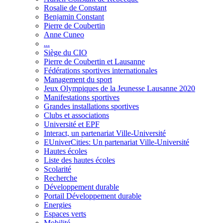
Rosalie de Constant
Benjamin Constant
Pierre de Coubertin
Anne Cuneo
...
Siège du CIO
Pierre de Coubertin et Lausanne
Fédérations sportives internationales
Management du sport
Jeux Olympiques de la Jeunesse Lausanne 2020
Manifestations sportives
Grandes installations sportives
Clubs et associations
Université et EPF
Interact, un partenariat Ville-Université
EUniverCities: Un partenariat Ville-Université
Hautes écoles
Liste des hautes écoles
Scolarité
Recherche
Développement durable
Portail Développement durable
Energies
Espaces verts
Mobilité