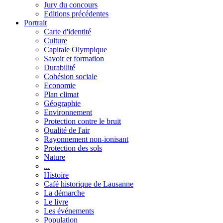
Jury du concours
Editions précédentes
Portrait
Carte d'identité
Culture
Capitale Olympique
Savoir et formation
Durabilité
Cohésion sociale
Economie
Plan climat
Géographie
Environnement
Protection contre le bruit
Qualité de l'air
Rayonnement non-ionisant
Protection des sols
Nature
...
Histoire
Café historique de Lausanne
La démarche
Le livre
Les événements
Population