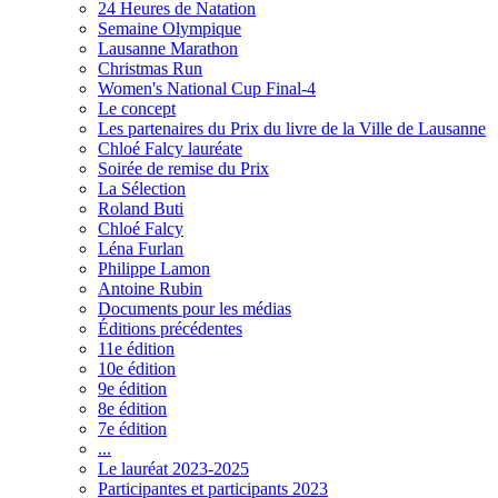
24 Heures de Natation
Semaine Olympique
Lausanne Marathon
Christmas Run
Women's National Cup Final-4
Le concept
Les partenaires du Prix du livre de la Ville de Lausanne
Chloé Falcy lauréate
Soirée de remise du Prix
La Sélection
Roland Buti
Chloé Falcy
Léna Furlan
Philippe Lamon
Antoine Rubin
Documents pour les médias
Éditions précédentes
11e édition
10e édition
9e édition
8e édition
7e édition
...
Le lauréat 2023-2025
Participantes et participants 2023