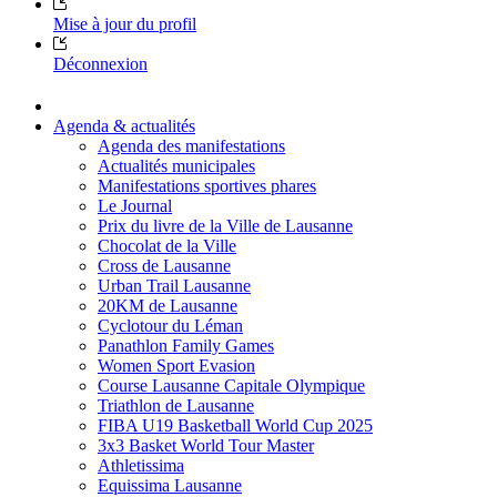
Mise à jour du profil
Déconnexion
Agenda & actualités
Agenda des manifestations
Actualités municipales
Manifestations sportives phares
Le Journal
Prix du livre de la Ville de Lausanne
Chocolat de la Ville
Cross de Lausanne
Urban Trail Lausanne
20KM de Lausanne
Cyclotour du Léman
Panathlon Family Games
Women Sport Evasion
Course Lausanne Capitale Olympique
Triathlon de Lausanne
FIBA U19 Basketball World Cup 2025
3x3 Basket World Tour Master
Athletissima
Equissima Lausanne