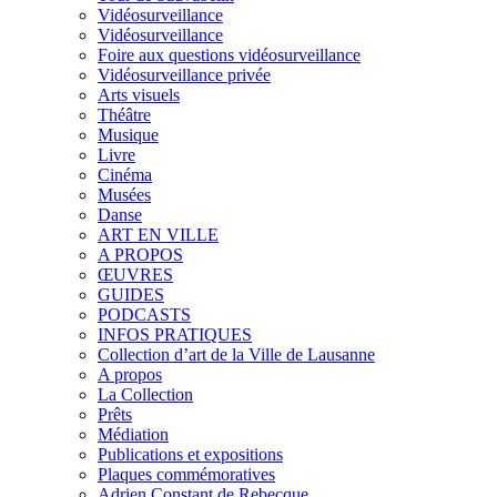
Vidéosurveillance
Vidéosurveillance
Foire aux questions vidéosurveillance
Vidéosurveillance privée
Arts visuels
Théâtre
Musique
Livre
Cinéma
Musées
Danse
ART EN VILLE
A PROPOS
ŒUVRES
GUIDES
PODCASTS
INFOS PRATIQUES
Collection d’art de la Ville de Lausanne
A propos
La Collection
Prêts
Médiation
Publications et expositions
Plaques commémoratives
Adrien Constant de Rebecque