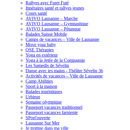
Rallyes avec Furet Futé
Itinéraires santé et rallyes jeunes
Cours santé
AVIVO Lausanne – Marche
AVIVO Lausanne – Gymnastique
AVIVO Lausanne – Pétanque
Balades Suisse Mobile
Camps de vacances – Ville de Lausanne
Move your baby
OSE Thérapies
Yoga en extérieur
Yoga à la Jetée de la Compagnie
Les Samedis de Sévelin
Danse avec tes mains - Théâtre Sévelin 36
Activités de vacances – Ville de Lausanne
Camp Abilities
Sport à la maison
Balades touristiques
Urbirun
Semaine olympique
Passeport vacances traditionnel
Passeport vacances farniente
SPort'ouverte
Lausanne Sur Mer
Je trottine dans ma ville