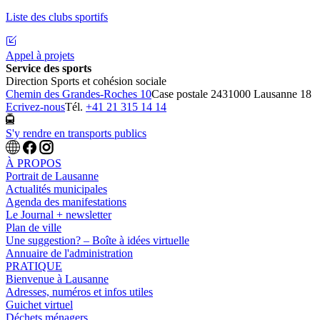
Liste des clubs sportifs
Appel à projets
Service des sports
Direction Sports et cohésion sociale
Chemin des Grandes-Roches 10
Case postale 243
1000 Lausanne 18
Ecrivez-nous
Tél.
+41 21 315 14 14
S'y rendre en transports publics
À PROPOS
Portrait de Lausanne
Actualités municipales
Agenda des manifestations
Le Journal + newsletter
Plan de ville
Une suggestion? – Boîte à idées virtuelle
Annuaire de l'administration
PRATIQUE
Bienvenue à Lausanne
Adresses, numéros et infos utiles
Guichet virtuel
Déchets ménagers