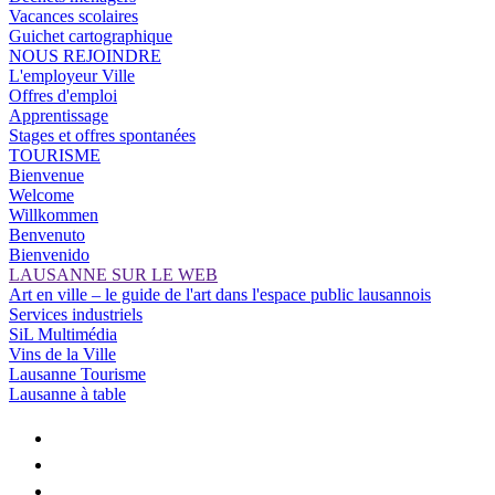
Vacances scolaires
Guichet cartographique
NOUS REJOINDRE
L'employeur Ville
Offres d'emploi
Apprentissage
Stages et offres spontanées
TOURISME
Bienvenue
Welcome
Willkommen
Benvenuto
Bienvenido
LAUSANNE SUR LE WEB
Art en ville – le guide de l'art dans l'espace public lausannois
Services industriels
SiL Multimédia
Vins de la Ville
Lausanne Tourisme
Lausanne à table