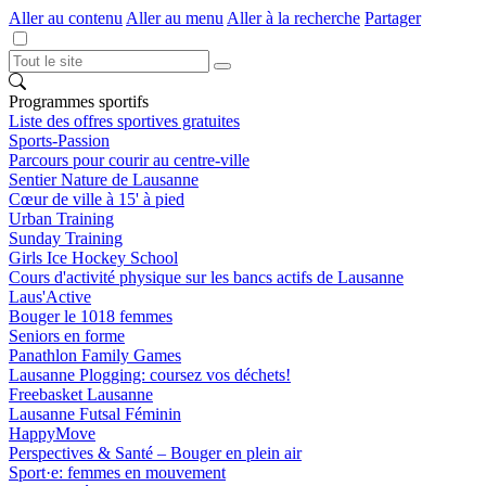
Aller au contenu
Aller au menu
Aller à la recherche
Partager
Programmes sportifs
Liste des offres sportives gratuites
Sports-Passion
Parcours pour courir au centre-ville
Sentier Nature de Lausanne
Cœur de ville à 15' à pied
Urban Training
Sunday Training
Girls Ice Hockey School
Cours d'activité physique sur les bancs actifs de Lausanne
Laus'Active
Bouger le 1018 femmes
Seniors en forme
Panathlon Family Games
Lausanne Plogging: coursez vos déchets!
Freebasket Lausanne
Lausanne Futsal Féminin
HappyMove
Perspectives & Santé – Bouger en plein air
Sport·e: femmes en mouvement