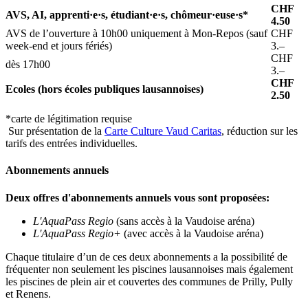
CHF
AVS, AI, apprenti·e·s, étudiant·e·s, chômeur·euse·s*
4.50
AVS de l’ouverture à 10h00 uniquement à Mon-Repos (sauf
CHF
week-end et jours fériés)
3.–
CHF
dès 17h00
3.–
CHF
Ecoles (hors écoles publiques lausannoises)
2.50
*carte de légitimation requise
Sur présentation de la
Carte Culture Vaud Caritas
, réduction sur les
tarifs des entrées individuelles.
Abonnements annuels
Deux offres d'abonnements annuels vous sont proposées:
L'AquaPass Regio
(sans accès à la Vaudoise aréna)
L'AquaPass Regio+
(avec accès à la Vaudoise aréna)
Chaque titulaire d’un de ces deux abonnements a la possibilité de
fréquenter non seulement les piscines lausannoises mais également
les piscines de plein air et couvertes des communes de Prilly, Pully
et Renens.