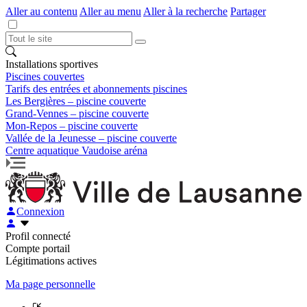
Aller au contenu
Aller au menu
Aller à la recherche
Partager
Installations sportives
Piscines couvertes
Tarifs des entrées et abonnements piscines
Les Bergières – piscine couverte
Grand-Vennes – piscine couverte
Mon-Repos – piscine couverte
Vallée de la Jeunesse – piscine couverte
Centre aquatique Vaudoise aréna
Connexion
Profil connecté
Compte portail
Légitimations actives
Ma page personnelle