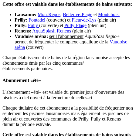
Cette offre est valable dans les établissements de bains suivants:
Lausanne:
Mon-Repos
,
Bellerive-Plage
et
Montchoisi
Prilly:
Fontadel
(couverte) et
Fleur-de-Lys
(plein air)
Pully:
Pully
(couverte) et
Pully-Plage
(plein air)
Renens:
AquaSplash Renens
(plein air)
Vaudoise aréna
:
seul l'abonnement
AquaPass Regio+
permet de fréquenter le complexe aquatique de la
Vaudoise
aréna
(couvert)
Chaque établissement de bains de la région lausannoise accepte les
abonnements émis par les cinq communes/
établissements partenaires.
Abonnement «été»
L'abonnement «été» est valable du premier jour d’ouverture des
piscines à ciel ouvert à la fermeture de celles-ci.
Chaque titulaire de cet abonnement a la possibilité de fréquenter non
seulement les piscines lausannoises mais également les piscines de
plein air et couvertes des communes de Prilly, Pully et Renens
durant la période estivale.
Cette offre est valable dans les établissements de bains suivants