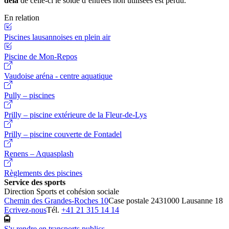
delà
de celle-ci le solde d’entrées non utilisées est perdu.
En relation
Piscines lausannoises en plein air
Piscine de Mon-Repos
Vaudoise aréna - centre aquatique
Pully – piscines
Prilly – piscine extérieure de la Fleur-de-Lys
Prilly – piscine couverte de Fontadel
Renens – Aquasplash
Règlements des piscines
Service des sports
Direction Sports et cohésion sociale
Chemin des Grandes-Roches 10
Case postale 243
1000 Lausanne 18
Ecrivez-nous
Tél.
+41 21 315 14 14
S'y rendre en transports publics