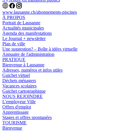
www.lausanne.ch
/abonnements-piscines
À PROPOS
Portrait de Lausanne
Actualités municipales
Agenda des manifestations
Le Journal + newsletter
Plan de ville
Une suggestion? – Boîte à idées virtuelle
Annuaire de l'administration
PRATIQUE
Bienvenue à Lausanne
Adresses, numéros et infos utiles
Guichet virtuel
Déchets ménagers
Vacances scolaires
Guichet cartographique
NOUS REJOINDRE
L'employeur Ville
Offres d'emploi
Apprentissage
Stages et offres spontanées
TOURISME
Bienvenue