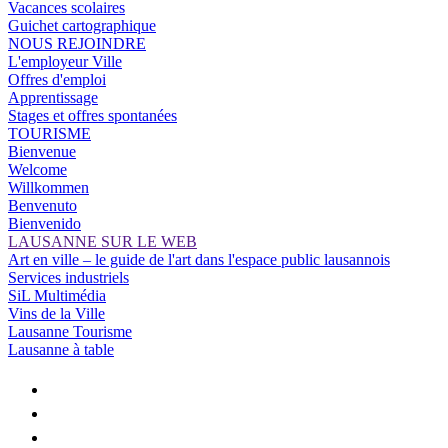
Vacances scolaires
Guichet cartographique
NOUS REJOINDRE
L'employeur Ville
Offres d'emploi
Apprentissage
Stages et offres spontanées
TOURISME
Bienvenue
Welcome
Willkommen
Benvenuto
Bienvenido
LAUSANNE SUR LE WEB
Art en ville – le guide de l'art dans l'espace public lausannois
Services industriels
SiL Multimédia
Vins de la Ville
Lausanne Tourisme
Lausanne à table