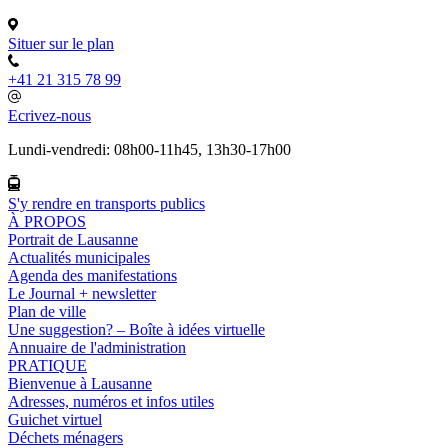
Situer sur le plan
+41 21 315 78 99
Ecrivez-nous
Lundi-vendredi: 08h00-11h45, 13h30-17h00
S'y rendre en transports publics
À PROPOS
Portrait de Lausanne
Actualités municipales
Agenda des manifestations
Le Journal + newsletter
Plan de ville
Une suggestion? – Boîte à idées virtuelle
Annuaire de l'administration
PRATIQUE
Bienvenue à Lausanne
Adresses, numéros et infos utiles
Guichet virtuel
Déchets ménagers