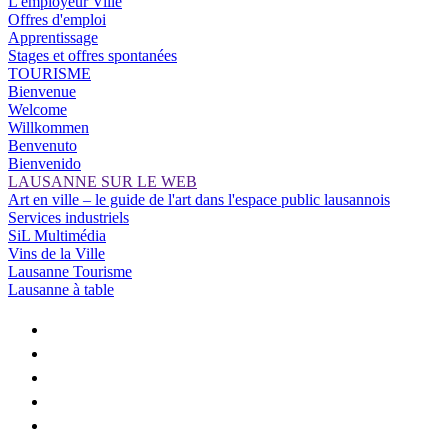
L'employeur Ville
Offres d'emploi
Apprentissage
Stages et offres spontanées
TOURISME
Bienvenue
Welcome
Willkommen
Benvenuto
Bienvenido
LAUSANNE SUR LE WEB
Art en ville – le guide de l'art dans l'espace public lausannois
Services industriels
SiL Multimédia
Vins de la Ville
Lausanne Tourisme
Lausanne à table