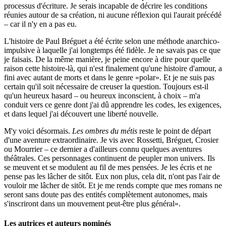
processus d'écriture. Je serais incapable de décrire les conditions
réunies autour de sa création, ni aucune réflexion qui l'aurait précédé
– car il n'y en a pas eu.
L'histoire de Paul Bréguet a été écrite selon une méthode anarchico-
impulsive à laquelle j'ai longtemps été fidèle. Je ne savais pas ce que
je faisais. De la même manière, je peine encore à dire pour quelle
raison cette histoire-là, qui n'est finalement qu'une histoire d'amour, a
fini avec autant de morts et dans le genre «polar». Et je ne suis pas
certain qu'il soit nécessaire de creuser la question. Toujours est-il
qu'un heureux hasard – ou heureux inconscient, à choix – m'a
conduit vers ce genre dont j'ai dû apprendre les codes, les exigences,
et dans lequel j'ai découvert une liberté nouvelle.
M'y voici désormais.
Les ombres du métis
reste le point de départ
d'une aventure extraordinaire. Je vis avec Rossetti, Bréguet, Crosier
ou Mourrier – ce dernier a d'ailleurs connu quelques aventures
théâtrales. Ces personnages continuent de peupler mon univers. Ils
se meuvent et se modulent au fil de mes pensées. Je les écris et ne
pense pas les lâcher de sitôt. Eux non plus, cela dit, n'ont pas l'air de
vouloir me lâcher de sitôt. Et je me rends compte que mes romans ne
seront sans doute pas des entités complètement autonomes, mais
s'inscriront dans un mouvement peut-être plus général».
Les autrices et auteurs nominés