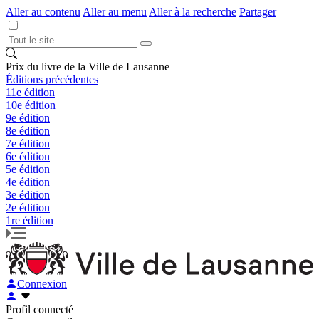
Aller au contenu
Aller au menu
Aller à la recherche
Partager
Prix du livre de la Ville de Lausanne
Éditions précédentes
11e édition
10e édition
9e édition
8e édition
7e édition
6e édition
5e édition
4e édition
3e édition
2e édition
1re édition
Connexion
Profil connecté