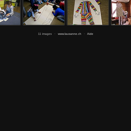
11 images ·
www.lausanne.ch
·
Aide