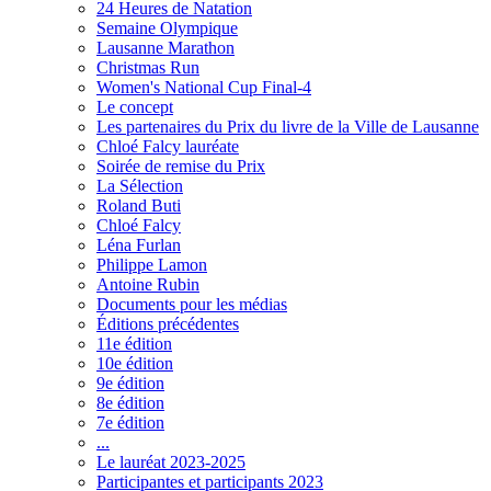
24 Heures de Natation
Semaine Olympique
Lausanne Marathon
Christmas Run
Women's National Cup Final-4
Le concept
Les partenaires du Prix du livre de la Ville de Lausanne
Chloé Falcy lauréate
Soirée de remise du Prix
La Sélection
Roland Buti
Chloé Falcy
Léna Furlan
Philippe Lamon
Antoine Rubin
Documents pour les médias
Éditions précédentes
11e édition
10e édition
9e édition
8e édition
7e édition
...
Le lauréat 2023-2025
Participantes et participants 2023