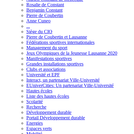
Rosalie de Constant
Benjamin Constant
Pierre de Coubertin
Anne Cuneo
...
Siège du CIO
Pierre de Coubertin et Lausanne
Fédérations sportives internationales
Management du sport
Jeux Olympiques de la Jeunesse Lausanne 2020
Manifestations sportives
Grandes installations sportives
Clubs et associations
Université et EPF
Interact, un partenariat Ville-Université
EUniverCities: Un partenariat Ville-Université
Hautes écoles
Liste des hautes écoles
Scolarité
Recherche
Développement durable
Portail Développement durable
Energies
Espaces verts
Mobilité