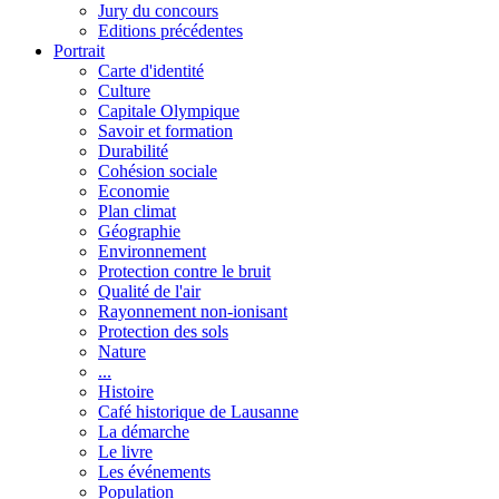
Jury du concours
Editions précédentes
Portrait
Carte d'identité
Culture
Capitale Olympique
Savoir et formation
Durabilité
Cohésion sociale
Economie
Plan climat
Géographie
Environnement
Protection contre le bruit
Qualité de l'air
Rayonnement non-ionisant
Protection des sols
Nature
...
Histoire
Café historique de Lausanne
La démarche
Le livre
Les événements
Population