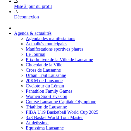
Mise à jour du profil
Déconnexion
Agenda & actualités
Agenda des manifestations
Actualités municipales
Manifestations sportives phares
Le Journal
Prix du livre de la Ville de Lausanne
Chocolat de la Ville
Cross de Lausanne
Urban Trail Lausanne
20KM de Lausanne
Cyclotour du Léman
Panathlon Family Games
Women Sport Evasion
Course Lausanne Capitale Olympique
Triathlon de Lausanne
FIBA U19 Basketball World Cup 2025
3x3 Basket World Tour Master
Athletissima
Equissima Lausanne