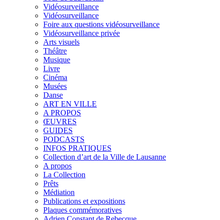
Vidéosurveillance
Vidéosurveillance
Foire aux questions vidéosurveillance
Vidéosurveillance privée
Arts visuels
Théâtre
Musique
Livre
Cinéma
Musées
Danse
ART EN VILLE
A PROPOS
ŒUVRES
GUIDES
PODCASTS
INFOS PRATIQUES
Collection d’art de la Ville de Lausanne
A propos
La Collection
Prêts
Médiation
Publications et expositions
Plaques commémoratives
Adrien Constant de Rebecque