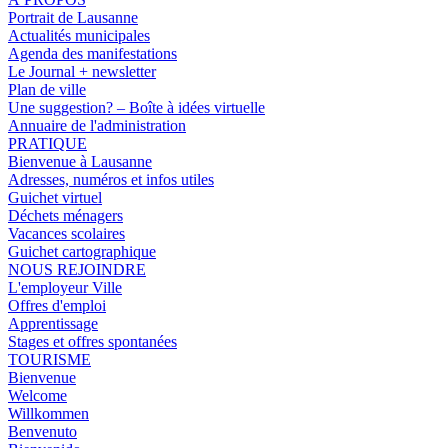
Portrait de Lausanne
Actualités municipales
Agenda des manifestations
Le Journal + newsletter
Plan de ville
Une suggestion? – Boîte à idées virtuelle
Annuaire de l'administration
PRATIQUE
Bienvenue à Lausanne
Adresses, numéros et infos utiles
Guichet virtuel
Déchets ménagers
Vacances scolaires
Guichet cartographique
NOUS REJOINDRE
L'employeur Ville
Offres d'emploi
Apprentissage
Stages et offres spontanées
TOURISME
Bienvenue
Welcome
Willkommen
Benvenuto