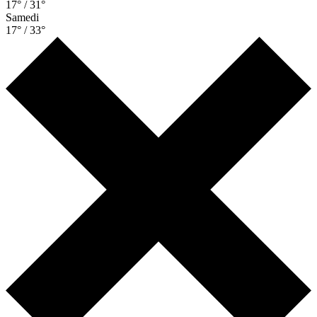
17° / 31°
Samedi
17° / 33°