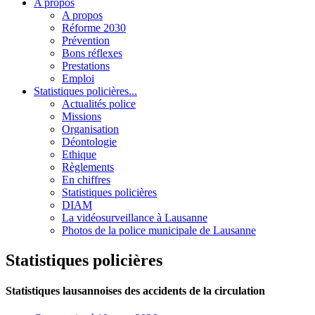
A propos
A propos
Réforme 2030
Prévention
Bons réflexes
Prestations
Emploi
Statistiques policières...
Actualités police
Missions
Organisation
Déontologie
Ethique
Règlements
En chiffres
Statistiques policières
DIAM
La vidéosurveillance à Lausanne
Photos de la police municipale de Lausanne
Statistiques policières
Statistiques lausannoises des accidents de la circulation