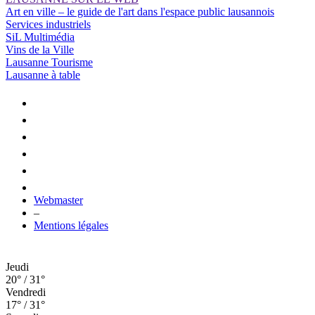
Art en ville – le guide de l'art dans l'espace public lausannois
Services industriels
SiL Multimédia
Vins de la Ville
Lausanne Tourisme
Lausanne à table
Webmaster
–
Mentions légales
Jeudi
20° / 31°
Vendredi
17° / 31°