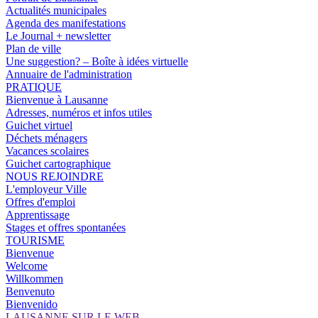
Actualités municipales
Agenda des manifestations
Le Journal + newsletter
Plan de ville
Une suggestion? – Boîte à idées virtuelle
Annuaire de l'administration
PRATIQUE
Bienvenue à Lausanne
Adresses, numéros et infos utiles
Guichet virtuel
Déchets ménagers
Vacances scolaires
Guichet cartographique
NOUS REJOINDRE
L'employeur Ville
Offres d'emploi
Apprentissage
Stages et offres spontanées
TOURISME
Bienvenue
Welcome
Willkommen
Benvenuto
Bienvenido
LAUSANNE SUR LE WEB