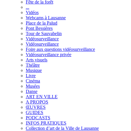
Fête de la forêt
...
Vidéos
Webcams à Lausanne
Place de la Palud
Pont Bessières
Tour de Sauvabelin
Vidéosurveillance
Vidéosurveillance
Foire aux questions vidéosurveillance
Vidéosurveillance privée
Arts visuels
Théâtre
Musique
Livre
Cinéma
Musées
Danse
ART EN VILLE
A PROPOS
ŒUVRES
GUIDES
PODCASTS
INFOS PRATIQUES
Collection d’art de la Ville de Lausanne