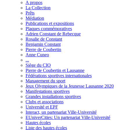
A propos
La Collection
Prêts
Médiation
Publications et expositions
Plaques commémoratives
Adrien Constant de Rebecque
Rosalie de Constant
Benjamin Constant
Pierre de Coubertin
Anne Cuneo
...
Siège du CIO
Pierre de Coubertin et Lausanne
Fédérations sportives internationales
Management du sport
Jeux Olympiques de la Jeunesse Lausanne 2020
Manifestations sportives
Grandes installations sportives
Clubs et associations
Université et EPF
Interact, un partenariat Ville-Université
EUniverCities: Un partenariat Ville-Université
Hautes écoles
Liste des hautes écoles