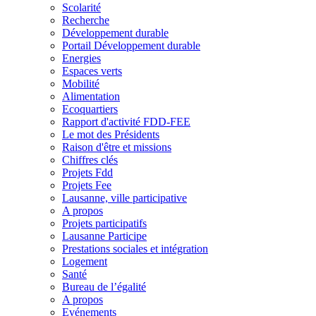
Scolarité
Recherche
Développement durable
Portail Développement durable
Energies
Espaces verts
Mobilité
Alimentation
Ecoquartiers
Rapport d'activité FDD-FEE
Le mot des Présidents
Raison d'être et missions
Chiffres clés
Projets Fdd
Projets Fee
Lausanne, ville participative
A propos
Projets participatifs
Lausanne Participe
Prestations sociales et intégration
Logement
Santé
Bureau de l’égalité
A propos
Evénements