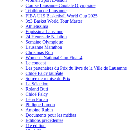
Women Sport Evasion
Course Lausanne Capitale Olympique
Triathlon de Lausanne
FIBA U19 Basketball World Cup 2025
3x3 Basket World Tour Master
Athletissima
Equissima Lausanne
24 Heures de Natation
Semaine Olympique
Lausanne Marathon
Christmas Run
Women's National Cup Final-4
Le concept
Les partenaires du Prix du livre de la Ville de Lausanne
Chloé Falcy lauréate
Soirée de remise du Prix
La Sélection
Roland Buti
Chloé Falcy
Léna Furlan
Philippe Lamon
Antoine Rubin
Documents pour les médias
Éditions précédentes
11e édition