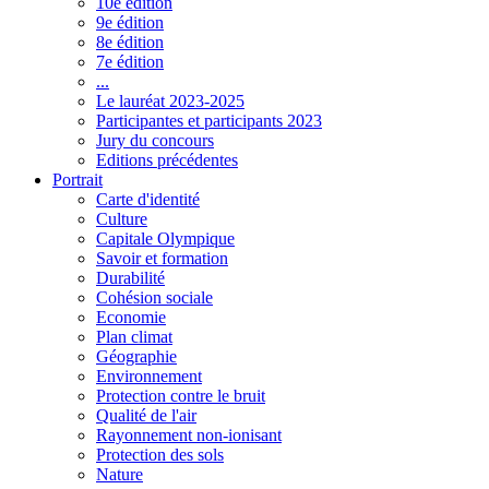
10e édition
9e édition
8e édition
7e édition
...
Le lauréat 2023-2025
Participantes et participants 2023
Jury du concours
Editions précédentes
Portrait
Carte d'identité
Culture
Capitale Olympique
Savoir et formation
Durabilité
Cohésion sociale
Economie
Plan climat
Géographie
Environnement
Protection contre le bruit
Qualité de l'air
Rayonnement non-ionisant
Protection des sols
Nature