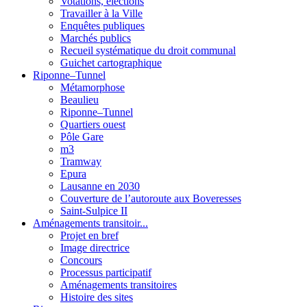
Votations, élections
Travailler à la Ville
Enquêtes publiques
Marchés publics
Recueil systématique du droit communal
Guichet cartographique
Riponne–Tunnel
Métamorphose
Beaulieu
Riponne–Tunnel
Quartiers ouest
Pôle Gare
m3
Tramway
Epura
Lausanne en 2030
Couverture de l’autoroute aux Boveresses
Saint-Sulpice II
Aménagements transitoir...
Projet en bref
Image directrice
Concours
Processus participatif
Aménagements transitoires
Histoire des sites