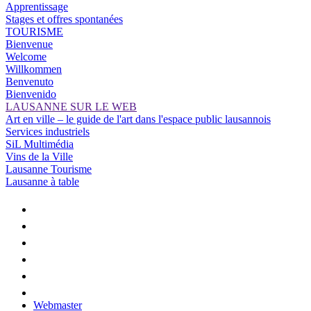
Apprentissage
Stages et offres spontanées
TOURISME
Bienvenue
Welcome
Willkommen
Benvenuto
Bienvenido
LAUSANNE SUR LE WEB
Art en ville – le guide de l'art dans l'espace public lausannois
Services industriels
SiL Multimédia
Vins de la Ville
Lausanne Tourisme
Lausanne à table
Webmaster