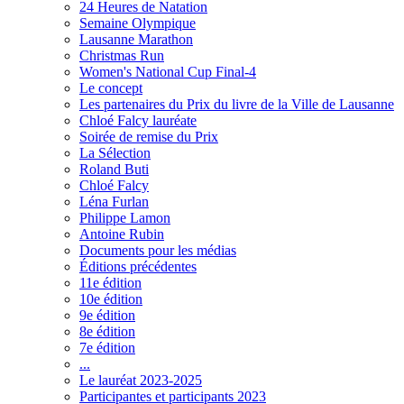
24 Heures de Natation
Semaine Olympique
Lausanne Marathon
Christmas Run
Women's National Cup Final-4
Le concept
Les partenaires du Prix du livre de la Ville de Lausanne
Chloé Falcy lauréate
Soirée de remise du Prix
La Sélection
Roland Buti
Chloé Falcy
Léna Furlan
Philippe Lamon
Antoine Rubin
Documents pour les médias
Éditions précédentes
11e édition
10e édition
9e édition
8e édition
7e édition
...
Le lauréat 2023-2025
Participantes et participants 2023