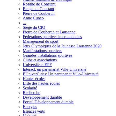
Rosalie de Constant
Benjamin Constant
Pierre de Coubertin
Anne Cuneo
...
Siège du CIO
Pierre de Coubertin et Lausanne
Fédérations sportives internationales
Management du sport
Jeux Olympiques de la Jeunesse Lausanne 2020
Manifestations sportives
Grandes installations sportives
Clubs et associations
Université et EPF
Interact, un partenariat Ville-Université
EUniverCities: Un partenariat Ville-Université
Hautes écoles
Liste des hautes écoles
Scolarité
Recherche
Développement durable
Portail Développement durable
Energies
Espaces verts
Mobilité