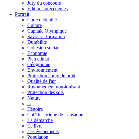
Jury du concours
Editions précédentes
Portrait
Carte d'identité
Culture
Capitale Olympique
Savoir et formation
Durabilité
Cohésion sociale
Economie
Plan climat
Géographie
Environnement
Protection contre le bruit
Qualité de l'air
Rayonnement non-ionisant
Protection des sols
Nature
...
Histoire
Café historique de Lausanne
La démarche
Le livre
Les événements
Population