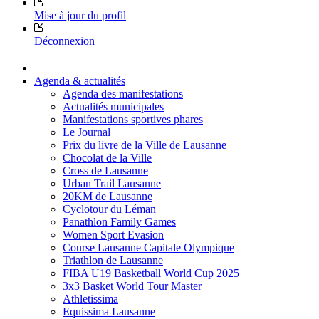
Mise à jour du profil
Déconnexion
Agenda & actualités
Agenda des manifestations
Actualités municipales
Manifestations sportives phares
Le Journal
Prix du livre de la Ville de Lausanne
Chocolat de la Ville
Cross de Lausanne
Urban Trail Lausanne
20KM de Lausanne
Cyclotour du Léman
Panathlon Family Games
Women Sport Evasion
Course Lausanne Capitale Olympique
Triathlon de Lausanne
FIBA U19 Basketball World Cup 2025
3x3 Basket World Tour Master
Athletissima
Equissima Lausanne