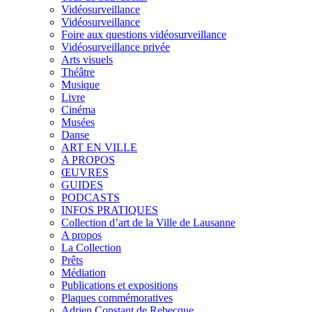
Vidéosurveillance
Vidéosurveillance
Foire aux questions vidéosurveillance
Vidéosurveillance privée
Arts visuels
Théâtre
Musique
Livre
Cinéma
Musées
Danse
ART EN VILLE
A PROPOS
ŒUVRES
GUIDES
PODCASTS
INFOS PRATIQUES
Collection d’art de la Ville de Lausanne
A propos
La Collection
Prêts
Médiation
Publications et expositions
Plaques commémoratives
Adrien Constant de Rebecque