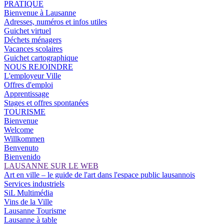
PRATIQUE
Bienvenue à Lausanne
Adresses, numéros et infos utiles
Guichet virtuel
Déchets ménagers
Vacances scolaires
Guichet cartographique
NOUS REJOINDRE
L'employeur Ville
Offres d'emploi
Apprentissage
Stages et offres spontanées
TOURISME
Bienvenue
Welcome
Willkommen
Benvenuto
Bienvenido
LAUSANNE SUR LE WEB
Art en ville – le guide de l'art dans l'espace public lausannois
Services industriels
SiL Multimédia
Vins de la Ville
Lausanne Tourisme
Lausanne à table