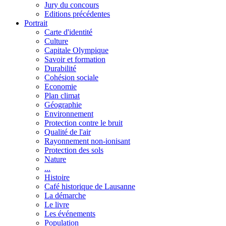
Jury du concours
Editions précédentes
Portrait
Carte d'identité
Culture
Capitale Olympique
Savoir et formation
Durabilité
Cohésion sociale
Economie
Plan climat
Géographie
Environnement
Protection contre le bruit
Qualité de l'air
Rayonnement non-ionisant
Protection des sols
Nature
...
Histoire
Café historique de Lausanne
La démarche
Le livre
Les événements
Population