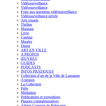
Vidéosurveillance
Vidéosurveillance
Foire aux questions vidéosurveillance
Vidéosurveillance privée
Arts visuels
Théâtre
Musique
Livre
Cinéma
Musées
Danse
ART EN VILLE
A PROPOS
ŒUVRES
GUIDES
PODCASTS
INFOS PRATIQUES
Collection d’art de la Ville de Lausanne
A propos
La Collection
Prêts
Médiation
Publications et expositions
Plaques commémoratives
Adrien Constant de Rebecque