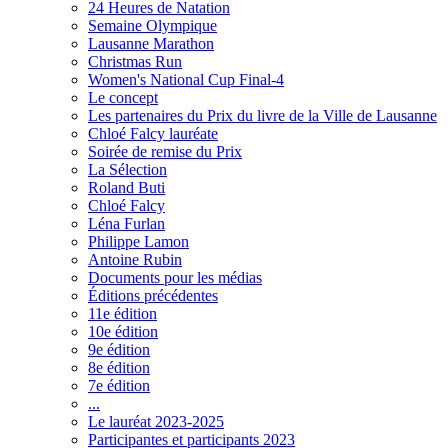
24 Heures de Natation
Semaine Olympique
Lausanne Marathon
Christmas Run
Women's National Cup Final-4
Le concept
Les partenaires du Prix du livre de la Ville de Lausanne
Chloé Falcy lauréate
Soirée de remise du Prix
La Sélection
Roland Buti
Chloé Falcy
Léna Furlan
Philippe Lamon
Antoine Rubin
Documents pour les médias
Éditions précédentes
11e édition
10e édition
9e édition
8e édition
7e édition
...
Le lauréat 2023-2025
Participantes et participants 2023