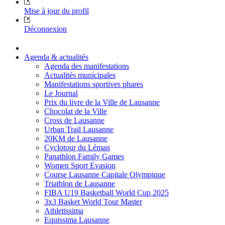
Mise à jour du profil
Déconnexion
Agenda & actualités
Agenda des manifestations
Actualités municipales
Manifestations sportives phares
Le Journal
Prix du livre de la Ville de Lausanne
Chocolat de la Ville
Cross de Lausanne
Urban Trail Lausanne
20KM de Lausanne
Cyclotour du Léman
Panathlon Family Games
Women Sport Evasion
Course Lausanne Capitale Olympique
Triathlon de Lausanne
FIBA U19 Basketball World Cup 2025
3x3 Basket World Tour Master
Athletissima
Equissima Lausanne