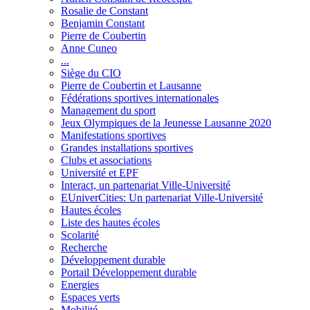
Rosalie de Constant
Benjamin Constant
Pierre de Coubertin
Anne Cuneo
...
Siège du CIO
Pierre de Coubertin et Lausanne
Fédérations sportives internationales
Management du sport
Jeux Olympiques de la Jeunesse Lausanne 2020
Manifestations sportives
Grandes installations sportives
Clubs et associations
Université et EPF
Interact, un partenariat Ville-Université
EUniverCities: Un partenariat Ville-Université
Hautes écoles
Liste des hautes écoles
Scolarité
Recherche
Développement durable
Portail Développement durable
Energies
Espaces verts
Mobilité