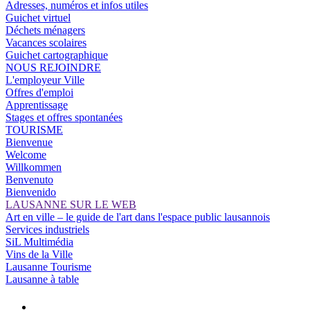
Adresses, numéros et infos utiles
Guichet virtuel
Déchets ménagers
Vacances scolaires
Guichet cartographique
NOUS REJOINDRE
L'employeur Ville
Offres d'emploi
Apprentissage
Stages et offres spontanées
TOURISME
Bienvenue
Welcome
Willkommen
Benvenuto
Bienvenido
LAUSANNE SUR LE WEB
Art en ville – le guide de l'art dans l'espace public lausannois
Services industriels
SiL Multimédia
Vins de la Ville
Lausanne Tourisme
Lausanne à table