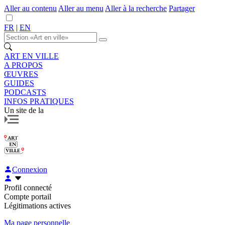
Aller au contenu
Aller au menu
Aller à la recherche
Partager
FR
|
EN
ART EN VILLE
A PROPOS
ŒUVRES
GUIDES
PODCASTS
INFOS PRATIQUES
Un site de la
Connexion
Profil connecté
Compte portail
Légitimations actives
Ma page personnelle