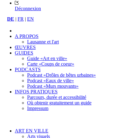
Déconnexion
DE
|
FR
|
EN
A PROPOS
Lausanne et l'art
ŒUVRES
GUIDES
Guide «Art en ville»
Carte «Coups de coeur»
PODCASTS
Podcast «Drôles de bêtes urbaines»
Podcast «Eaux de ville»
Podcast «Murs mouvants»
INFOS PRATIQUES
Parcours, durée et accessibilité
Où obtenir gratuitement un guide
Impressum
ART EN VILLE
Arts visuels