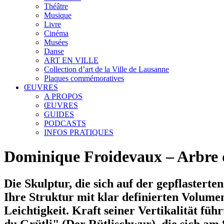
Théâtre
Musique
Livre
Cinéma
Musées
Danse
ART EN VILLE
Collection d’art de la Ville de Lausanne
Plaques commémoratives
ŒUVRES
A PROPOS
ŒUVRES
GUIDES
PODCASTS
INFOS PRATIQUES
Dominique Froidevaux – Arbre d
Die Skulptur, die sich auf der gepflastert
Ihre Struktur mit klar definierten Volume
Leichtigkeit. Kraft seiner Vertikalität f
du Grütli" (Der Rütlischwur), die sich am