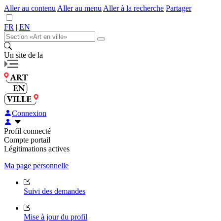
Aller au contenu
Aller au menu
Aller à la recherche
Partager
FR
|
EN
Un site de la
Connexion
Profil connecté
Compte portail
Légitimations actives
Ma page personnelle
Suivi des demandes
Mise à jour du profil