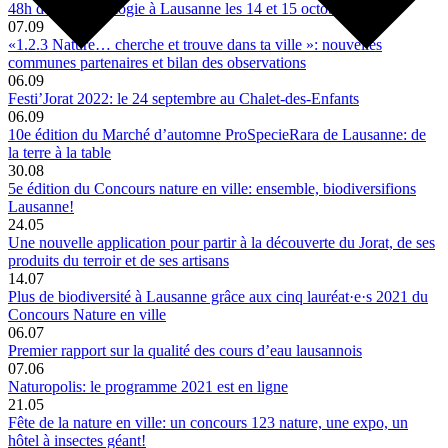
48h de l’agroécologie à Lausanne les 14 et 15 octobre 2022
07.09
«1.2.3 Nature… cherche et trouve dans ta ville »: nouvelles
communes partenaires et bilan des observations
06.09
Festi’Jorat 2022: le 24 septembre au Chalet-des-Enfants
06.09
10e édition du Marché d’automne ProSpecieRara de Lausanne: de
la terre à la table
30.08
5e édition du Concours nature en ville: ensemble, biodiversifions
Lausanne!
24.05
Une nouvelle application pour partir à la découverte du Jorat, de ses
produits du terroir et de ses artisans
14.07
Plus de biodiversité à Lausanne grâce aux cinq lauréat·e·s 2021 du
Concours Nature en ville
06.07
Premier rapport sur la qualité des cours d’eau lausannois
07.06
Naturopolis: le programme 2021 est en ligne
21.05
Fête de la nature en ville: un concours 123 nature, une expo, un
hôtel à insectes géant!