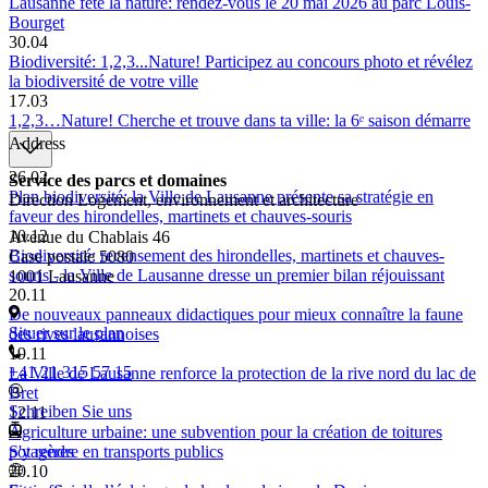
Lausanne fête la nature: rendez-vous le 20 mai 2026 au parc Louis-
Bourget
30.04
Biodiversité: 1,2,3...Nature! Participez au concours photo et révélez
la biodiversité de votre ville
17.03
1,2,3…Nature! Cherche et trouve dans ta ville: la 6ᵉ saison démarre
Address
26.02
Service des parcs et domaines
Plan biodiversité: la Ville de Lausanne présente sa stratégie en
Direction Logement, environnement et architecture
faveur des hirondelles, martinets et chauves-souris
10.12
Avenue du Chablais 46
Biodiversité: recensement des hirondelles, martinets et chauves-
Case postale 5080
souris - la Ville de Lausanne dresse un premier bilan réjouissant
1001 Lausanne
20.11
De nouveaux panneaux didactiques pour mieux connaître la faune
Situer sur le plan
des rives lausannoises
19.11
+41 21 315 57 15
La Ville de Lausanne renforce la protection de la rive nord du lac de
Bret
Schreiben Sie uns
12.11
Agriculture urbaine: une subvention pour la création de toitures
potagères
S'y rendre en transports publics
20.10