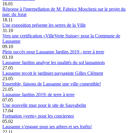
16.01
Réponse à l'interpellation de M. Fabrice Moscheni sur le projet du
parc du Jorat
18.11
Une exposition présente les serres de la Ville
31.10
Vers une certification «VilleVerte Suisse» pour la Commune de
Lausanne
09.10
Plein succès pour Lausanne Jardins 2019 - terre à terre
03.10
Lausanne Jardins analyse les qualités du sol lausannois
27.05
Lausanne reçoit le jardinier-paysagiste Gilles Clément
23.05
Ensemble, faisons de Lausanne une ville comestible!
21.05
Lausanne Jardins 2019: de terre à terre
07.05
Une nouvelle mue pour le site de Sauvabelin
17.04
Formation «verte» pour les concierges
05.02
Lausanne s’engage pour ses arbres et ses forêts!
22.11