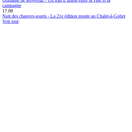
Domaine de Rovéréaz - Un trait d’union entre la ville et la
campagne
17.08
Nuit des chauves-souris - La 21e édition monte au Chalet-à-Gobet
Voir tout