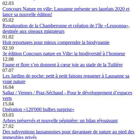
02.03
Concours Nature en ville: Lausanne présente ses lauréats 2020 et
lance sa nouvelle édition!
05.02
Renaturation de la Chamberonne et création de l’île «Leusonna»,
destinée aux oiseaux migrateurs
01.02
Huit reportages pour mieux comprendre la biodynamie
02.10
3e édition Concours nature en Ville: la biodiversité à l’honneur
12.08
Faune et flore s’en donnent à cœur joie au stade de la Tuilière
07.07
Les Jardins de poche: petit à petit faisons regagner à Lausanne sa
vraie nature
16.04
Sallaz / Vennes / Praz-Séchaud - Pour le développement d’espaces
verts
15.04
Opération «120'000 bulbes surprise»
03.03
Arbres préservés et nouvelle pépinière: un bilan réjouissant
27.02
Des subventions lausannoises pour davantage de nature au pied des
immeubles privés