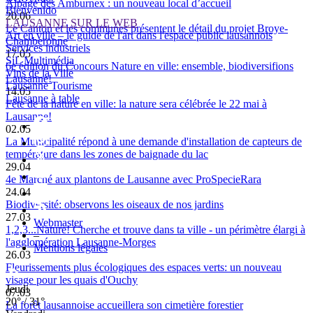
Alpage des Amburnex : un nouveau local d’accueil
Bienvenido
20.06
LAUSANNE SUR LE WEB
Le Canton et les communes présentent le détail du projet Broye-
Art en ville – le guide de l'art dans l'espace public lausannois
Chamberonne
Services industriels
17.05
SiL Multimédia
6e édition du Concours Nature en ville: ensemble, biodiversifions
Vins de la Ville
Lausanne!
Lausanne Tourisme
14.05
Lausanne à table
Fête de la nature en ville: la nature sera célébrée le 22 mai à
Lausanne!
02.05
La Municipalité répond à une demande d'installation de capteurs de
température dans les zones de baignade du lac
29.04
4e Marché aux plantons de Lausanne avec ProSpecieRara
24.04
Biodiversité: observons les oiseaux de nos jardins
27.03
Webmaster
1,2,3...Nature! Cherche et trouve dans ta ville - un périmètre élargi à
–
l'agglomération Lausanne-Morges
Mentions légales
26.03
Fleurissements plus écologiques des espaces verts: un nouveau
visage pour les quais d'Ouchy
Jeudi
07.03
20° / 31°
La forêt lausannoise accueillera son cimetière forestier