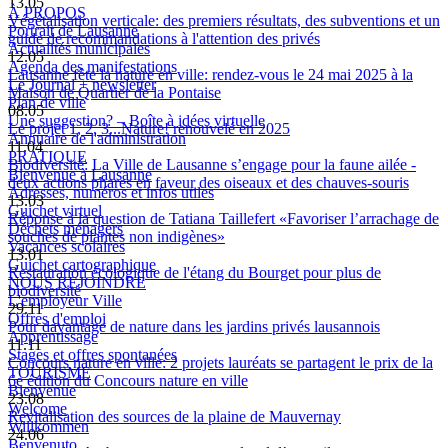
13.05
À PROPOS
Végétalisation verticale: des premiers résultats, des subventions et un
Portrait de Lausanne
guide de recommandations à l'attention des privés
Actualités municipales
12.05
Agenda des manifestations
Lausanne fête la nature en ville: rendez-vous le 24 mai 2025 à la
Le Journal + newsletter
Maison de Quartier de la Pontaise
Plan de ville
08.05
Une suggestion? – Boîte à idées virtuelle
Le projet 1, 2, 3...Nature! renouvelé en 2025
Annuaire de l'administration
11.04
PRATIQUE
Biodiversité: La Ville de Lausanne s’engage pour la faune ailée -
Bienvenue à Lausanne
deux actions phares en faveur des oiseaux et des chauves-souris
Adresses, numéros et infos utiles
13.03
Guichet virtuel
Réponse à la question de Tatiana Taillefert «Favoriser l’arrachage de
Déchets ménagers
souches de plantes non indigènes»
Vacances scolaires
13.01
Guichet cartographique
Restauration écologique de l'étang du Bourget pour plus de
NOUS REJOINDRE
biodiversité
L'employeur Ville
29.11
Offres d'emploi
Pour davantage de nature dans les jardins privés lausannois
Apprentissage
11.11
Stages et offres spontanées
Concours nature en ville: 2 projets lauréats se partagent le prix de la
TOURISME
6e édition du Concours nature en ville
Bienvenue
23.08
Welcome
Revitalisation des sources de la plaine de Mauvernay
Willkommen
24.06
Benvenuto