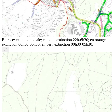
En rose: extinction totale; en bleu: extinction 22h-6h30; en orange
extinction 00h30-06h30; en vert: extinction 00h30-05h30.