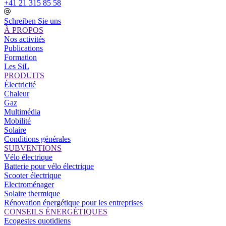
+41 21 315 85 58
Schreiben Sie uns
À PROPOS
Nos activités
Publications
Formation
Les SiL
PRODUITS
Électricité
Chaleur
Gaz
Multimédia
Mobilité
Solaire
Conditions générales
SUBVENTIONS
Vélo électrique
Batterie pour vélo électrique
Scooter électrique
Electroménager
Solaire thermique
Rénovation énergétique pour les entreprises
CONSEILS ÉNERGÉTIQUES
Ecogestes quotidiens