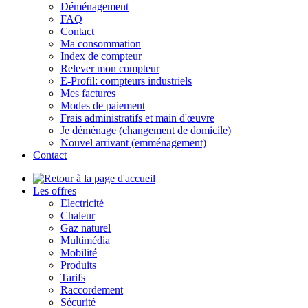
Déménagement
FAQ
Contact
Ma consommation
Index de compteur
Relever mon compteur
E-Profil: compteurs industriels
Mes factures
Modes de paiement
Frais administratifs et main d'œuvre
Je déménage (changement de domicile)
Nouvel arrivant (emménagement)
Contact
Les offres
Electricité
Chaleur
Gaz naturel
Multimédia
Mobilité
Produits
Tarifs
Raccordement
Sécurité