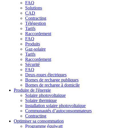
FAQ
Solutions
CAD
Contracting
Télégestion
Tarifs
Raccordement
FAQ
Produits
Gaz-solaire
Tarifs
Raccordement
Sécurité
FAQ
Deux-roues électriques
Bornes de recharge publiques
Bornes de recharge à domicile
Produire de l'énergie
Solaire photovoltaïque
Solaire thermique
Installation solaire photovoltaïque
Communautés d’autoconsommateurs
Contracting
Optimiser sa consommation
Programme équiwatt