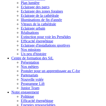
Plan lumière
Eclairage des parcs
Eclairage des zones foraines
Eclairage de la cathédrale
Illuminations de fin d'année
Vitraux de la cathédrale
Eclairage urbain
Réalisations
Extinction pour voir les Perséides
Efficacité énergétique
Eclairage d'installations sportives
Nos missions
Un peu d'histoire
Centre de formation des SiL
Présentation
Nos métiers
Postuler pour un apprentissage au C-for
Partenariats
Nouvelle volée
Programme Lift
Junior Team
Notre engagement
Politique
Efficacité énergétique
Energies renouvelables