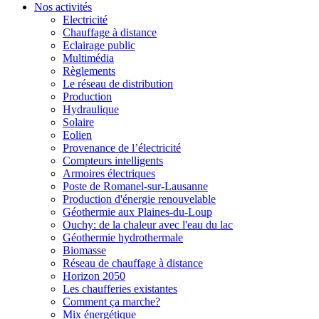
Nos activités
Electricité
Chauffage à distance
Eclairage public
Multimédia
Règlements
Le réseau de distribution
Production
Hydraulique
Solaire
Eolien
Provenance de l’électricité
Compteurs intelligents
Armoires électriques
Poste de Romanel-sur-Lausanne
Production d'énergie renouvelable
Géothermie aux Plaines-du-Loup
Ouchy: de la chaleur avec l'eau du lac
Géothermie hydrothermale
Biomasse
Réseau de chauffage à distance
Horizon 2050
Les chaufferies existantes
Comment ça marche?
Mix énergétique