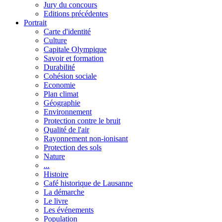
Jury du concours
Editions précédentes
Portrait
Carte d'identité
Culture
Capitale Olympique
Savoir et formation
Durabilité
Cohésion sociale
Economie
Plan climat
Géographie
Environnement
Protection contre le bruit
Qualité de l'air
Rayonnement non-ionisant
Protection des sols
Nature
...
Histoire
Café historique de Lausanne
La démarche
Le livre
Les événements
Population