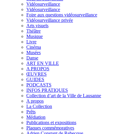
Vidéosurveillance
Vidéosurveillance
Foire aux questions vidéosurveillance
Vidéosurveillance privée
Arts visuels
Théâtre
Musique
Livre
Cinéma
Musées
Danse
ART EN VILLE
A PROPOS
ŒUVRES
GUIDES
PODCASTS
INFOS PRATIQUES
Collection d’art de la Ville de Lausanne
A propos
La Collection
Prêts
Médiation
Publications et expositions
Plaques commémoratives
Adrien Constant de Rebecque