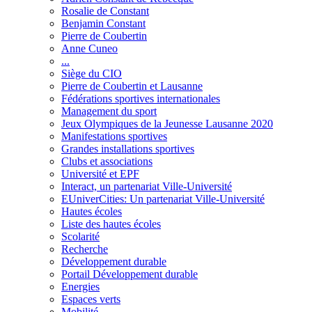
Rosalie de Constant
Benjamin Constant
Pierre de Coubertin
Anne Cuneo
...
Siège du CIO
Pierre de Coubertin et Lausanne
Fédérations sportives internationales
Management du sport
Jeux Olympiques de la Jeunesse Lausanne 2020
Manifestations sportives
Grandes installations sportives
Clubs et associations
Université et EPF
Interact, un partenariat Ville-Université
EUniverCities: Un partenariat Ville-Université
Hautes écoles
Liste des hautes écoles
Scolarité
Recherche
Développement durable
Portail Développement durable
Energies
Espaces verts
Mobilité