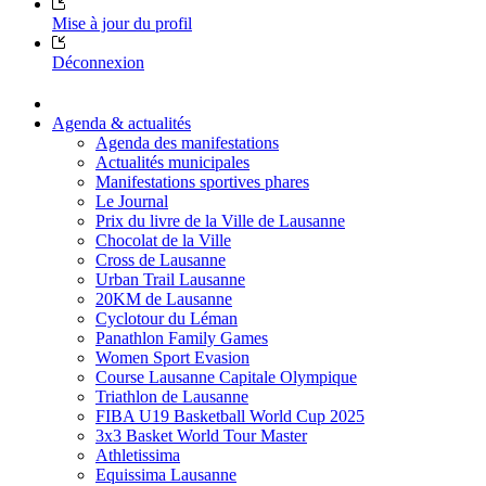
Mise à jour du profil
Déconnexion
Agenda & actualités
Agenda des manifestations
Actualités municipales
Manifestations sportives phares
Le Journal
Prix du livre de la Ville de Lausanne
Chocolat de la Ville
Cross de Lausanne
Urban Trail Lausanne
20KM de Lausanne
Cyclotour du Léman
Panathlon Family Games
Women Sport Evasion
Course Lausanne Capitale Olympique
Triathlon de Lausanne
FIBA U19 Basketball World Cup 2025
3x3 Basket World Tour Master
Athletissima
Equissima Lausanne