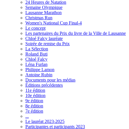
24 Heures de Natation
Semaine Olympique
Lausanne Marathon
Christmas Run
Women's National Cup Final-4
Le concept
Les partenaires du Prix du livre de la Ville de Lausanne
Chloé Falcy lauréate
Soirée de remise du Prix
La Sélection
Roland Buti
Chloé Falcy
Léna Furlan
Philippe Lamon
Antoine Rubin
Documents pour les médias
Éditions précédentes
11e édition
10e édition
9e édition
8e édition
7e édition
...
Le lauréat 2023-2025
Participantes et participants 2023