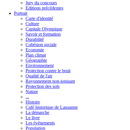
Jury du concours
Editions précédentes
Portrait
Carte d'identité
Culture
Capitale Olympique
Savoir et formation
Durabilité
Cohésion sociale
Economie
Plan climat
Géographie
Environnement
Protection contre le bruit
Qualité de l'air
Rayonnement non-ionisant
Protection des sols
Nature
...
Histoire
Café historique de Lausanne
La démarche
Le livre
Les événements
Population