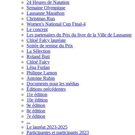
24 Heures de Natation
Semaine Olympique
Lausanne Marathon
Christmas Run
Women's National Cup Final-4
Le concept
Les partenaires du Prix du livre de la Ville de Lausanne
Chloé Falcy lauréate
Soirée de remise du Prix
La Sélection
Roland Buti
Chloé Falcy
Léna Furlan
Philippe Lamon
Antoine Rubin
Documents pour les médias
Éditions précédentes
11e édition
10e édition
9e édition
8e édition
7e édition
...
Le lauréat 2023-2025
Participantes et participants 2023