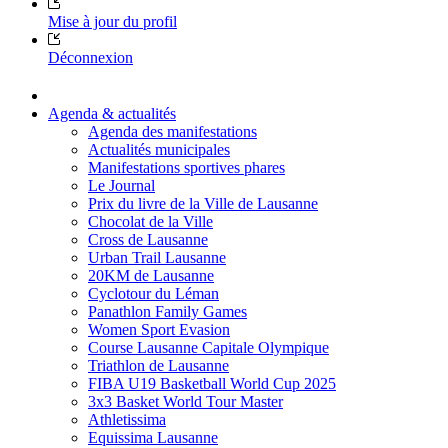
Mise à jour du profil
Déconnexion
Agenda & actualités
Agenda des manifestations
Actualités municipales
Manifestations sportives phares
Le Journal
Prix du livre de la Ville de Lausanne
Chocolat de la Ville
Cross de Lausanne
Urban Trail Lausanne
20KM de Lausanne
Cyclotour du Léman
Panathlon Family Games
Women Sport Evasion
Course Lausanne Capitale Olympique
Triathlon de Lausanne
FIBA U19 Basketball World Cup 2025
3x3 Basket World Tour Master
Athletissima
Equissima Lausanne