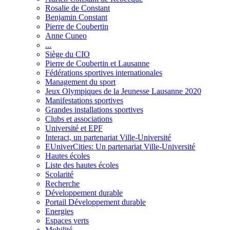
Rosalie de Constant
Benjamin Constant
Pierre de Coubertin
Anne Cuneo
...
Siège du CIO
Pierre de Coubertin et Lausanne
Fédérations sportives internationales
Management du sport
Jeux Olympiques de la Jeunesse Lausanne 2020
Manifestations sportives
Grandes installations sportives
Clubs et associations
Université et EPF
Interact, un partenariat Ville-Université
EUniverCities: Un partenariat Ville-Université
Hautes écoles
Liste des hautes écoles
Scolarité
Recherche
Développement durable
Portail Développement durable
Energies
Espaces verts
Mobilité