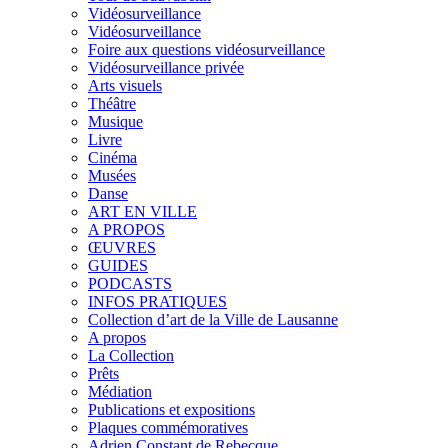
Vidéosurveillance
Vidéosurveillance
Foire aux questions vidéosurveillance
Vidéosurveillance privée
Arts visuels
Théâtre
Musique
Livre
Cinéma
Musées
Danse
ART EN VILLE
A PROPOS
ŒUVRES
GUIDES
PODCASTS
INFOS PRATIQUES
Collection d’art de la Ville de Lausanne
A propos
La Collection
Prêts
Médiation
Publications et expositions
Plaques commémoratives
Adrien Constant de Rebecque