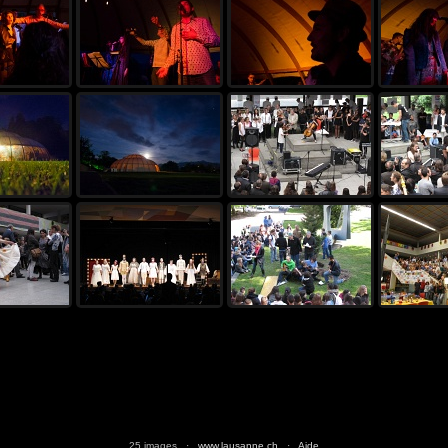
25 images ·
www.lausanne.ch
·
Aide