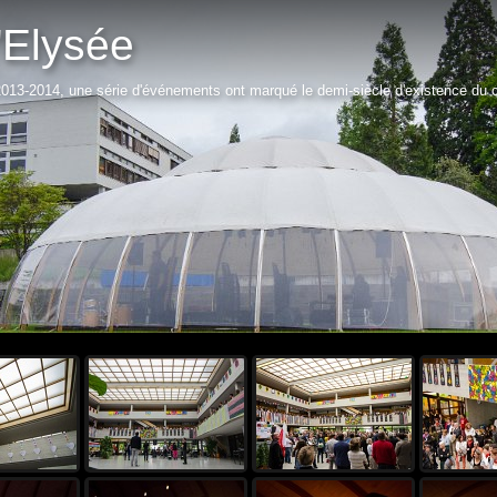
'Elysée
 2013-2014, une série d'événements ont marqué le demi-siècle d'existence du c
Démar