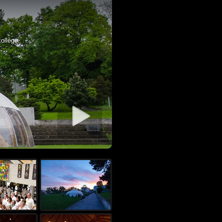
ollège.
rer diaporama