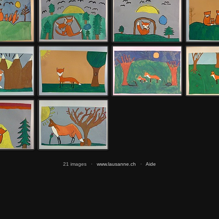
21 images ·
www.lausanne.ch
·
Aide