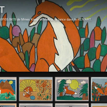
T
 6P/05.8478 de Mmes Kaegi et Mellina se lance dans le REN’ART.
Démar