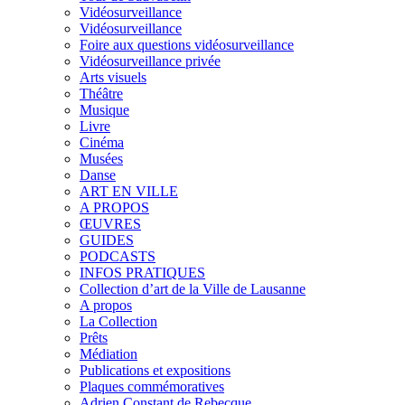
Vidéosurveillance
Vidéosurveillance
Foire aux questions vidéosurveillance
Vidéosurveillance privée
Arts visuels
Théâtre
Musique
Livre
Cinéma
Musées
Danse
ART EN VILLE
A PROPOS
ŒUVRES
GUIDES
PODCASTS
INFOS PRATIQUES
Collection d’art de la Ville de Lausanne
A propos
La Collection
Prêts
Médiation
Publications et expositions
Plaques commémoratives
Adrien Constant de Rebecque