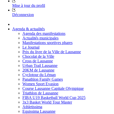
Mise à jour du profil
Déconnexion
Agenda & actualités
Agenda des manifestations
Actualités municipales
Manifestations sportives phares
Le Journal
Prix du livre de la Ville de Lausanne
Chocolat de la Ville
Cross de Lausanne
Urban Trail Lausanne
20KM de Lausanne
Cyclotour du Léman
Panathlon Family Games
Women Sport Evasion
Course Lausanne Capitale Olympique
Triathlon de Lausanne
FIBA U19 Basketball World Cup 2025
3x3 Basket World Tour Master
Athletissima
Equissima Lausanne