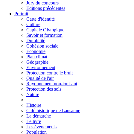
Jury du concours
Editions précédentes
Portrait
Carte d'identité
Culture
Capitale Olympique
Savoir et formation
Durabilité
Cohésion sociale
Economie
Plan climat
Géographie
Environnement
Protection contre le bruit
Qualité de l'air
Rayonnement non-ionisant
Protection des sols
Nature
...
Histoire
Café historique de Lausanne
La démarche
Le livre
Les événements
Population