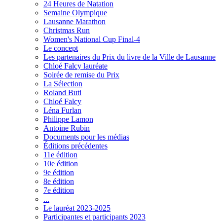
24 Heures de Natation
Semaine Olympique
Lausanne Marathon
Christmas Run
Women's National Cup Final-4
Le concept
Les partenaires du Prix du livre de la Ville de Lausanne
Chloé Falcy lauréate
Soirée de remise du Prix
La Sélection
Roland Buti
Chloé Falcy
Léna Furlan
Philippe Lamon
Antoine Rubin
Documents pour les médias
Éditions précédentes
11e édition
10e édition
9e édition
8e édition
7e édition
...
Le lauréat 2023-2025
Participantes et participants 2023