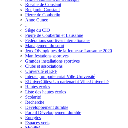
Rosalie de Constant
Benjamin Constant
Pierre de Coubertin
Anne Cuneo
...
Siège du CIO
Pierre de Coubertin et Lausanne
Fédérations sportives internationales
Management du sport
Jeux Olympiques de la Jeunesse Lausanne 2020
Manifestations sportives
Grandes installations sportives
Clubs et associations
Université et EPF
Interact, un partenariat Ville-Université
EUniverCities: Un partenariat Ville-Université
Hautes écoles
Liste des hautes écoles
Scolarité
Recherche
Développement durable
Portail Développement durable
Energies
Espaces verts
Mobilité