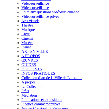
Vidéosurveillance
Vidéosurveillance
Foire aux questions vidéosurveillance
Vidéosurveillance privée
Arts visuels
Théâtre
Musique
Livre
Cinéma
Musées
Danse
ART EN VILLE
A PROPOS
ŒUVRES
GUIDES
PODCASTS
INFOS PRATIQUES
Collection d’art de la Ville de Lausanne
A propos
La Collection
Prêts
Médiation
Publications et expositions
Plaques commémoratives
Adrien Constant de Rebecque