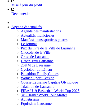
Mise à jour du profil
Déconnexion
Agenda & actualités
Agenda des manifestations
Actualités municipales
Manifestations sportives phares
Le Journal
Prix du livre de la Ville de Lausanne
Chocolat de la Ville
Cross de Lausanne
Urban Trail Lausanne
20KM de Lausanne
Cyclotour du Léman
Panathlon Family Games
Women Sport Evasion
Course Lausanne Capitale Olympique
Triathlon de Lausanne
FIBA U19 Basketball World Cup 2025
3x3 Basket World Tour Master
Athletissima
Equissima Lausanne