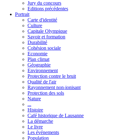
Jury du concours
Editions précédentes
Portrait
Carte d'identité
Culture
Capitale Olympique
Savoir et formation
Durabilité
Cohésion sociale
Economie
Plan climat
Géographie
Environnement
Protection contre le bruit
Qualité de l'air
Rayonnement non-ionisant
Protection des sols
Nature
...
Histoire
Café historique de Lausanne
La démarche
Le livre
Les événements
Population