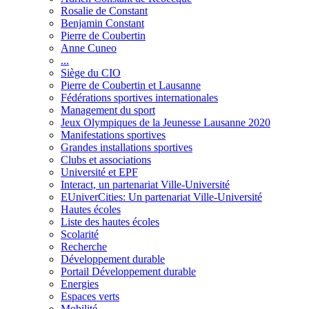
Rosalie de Constant
Benjamin Constant
Pierre de Coubertin
Anne Cuneo
...
Siège du CIO
Pierre de Coubertin et Lausanne
Fédérations sportives internationales
Management du sport
Jeux Olympiques de la Jeunesse Lausanne 2020
Manifestations sportives
Grandes installations sportives
Clubs et associations
Université et EPF
Interact, un partenariat Ville-Université
EUniverCities: Un partenariat Ville-Université
Hautes écoles
Liste des hautes écoles
Scolarité
Recherche
Développement durable
Portail Développement durable
Energies
Espaces verts
Mobilité