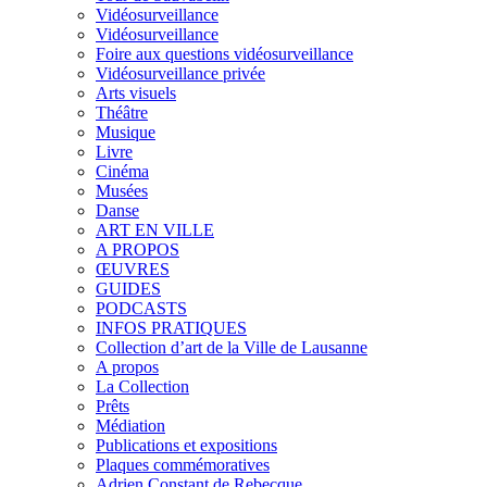
Vidéosurveillance
Vidéosurveillance
Foire aux questions vidéosurveillance
Vidéosurveillance privée
Arts visuels
Théâtre
Musique
Livre
Cinéma
Musées
Danse
ART EN VILLE
A PROPOS
ŒUVRES
GUIDES
PODCASTS
INFOS PRATIQUES
Collection d’art de la Ville de Lausanne
A propos
La Collection
Prêts
Médiation
Publications et expositions
Plaques commémoratives
Adrien Constant de Rebecque