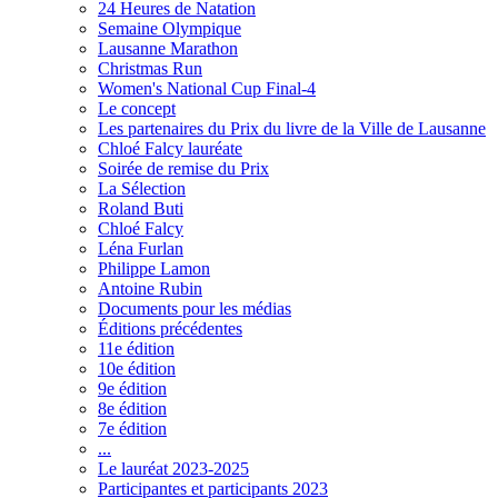
24 Heures de Natation
Semaine Olympique
Lausanne Marathon
Christmas Run
Women's National Cup Final-4
Le concept
Les partenaires du Prix du livre de la Ville de Lausanne
Chloé Falcy lauréate
Soirée de remise du Prix
La Sélection
Roland Buti
Chloé Falcy
Léna Furlan
Philippe Lamon
Antoine Rubin
Documents pour les médias
Éditions précédentes
11e édition
10e édition
9e édition
8e édition
7e édition
...
Le lauréat 2023-2025
Participantes et participants 2023