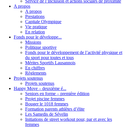
Service de l’Inclusion et actions sociales de proximité
A propos
A propos
Prestations
Capitale Olympique
Vie pratique
En relation
Fonds pour le développe...
Missions
Politique sportive
Fonds pour le développement de l’activité physique et
du sport pour toutes et tous
Mérites Sportifs Lausannois
En chiffres
Règlements
Projets soutenus
Projets soutenus
Happy Move – deuxième é...
Seniors en forme – première édition
Projet piscine femmes
Bouger le 1018 femmes
Formation parents athlètes d’élite
Les Samedis de Sévelin
Initiations de street workout pour, par et avec les
femmes