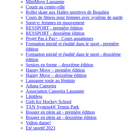
MiniMove Lausanne
Courir au centre-ville
Roller skate aux Halles sportives de Beaulieu
Cours de fitness pour femmes avec système de garde
Sport·e: femmes en mouvement
RESSPORT - première édition
RESSPORT - deuxième édition
Projet Pas à Pas+ - Cours aquatiques
Formation mixité et égalité dans le sport - première
édition
Formation mixité et égalité dans le sport - deuxième
édition
Seniors en forme – deuxième édition
Happy Move – première édition
Happy Move – deuxième édition
Lausanne roule au féminin
Aduna Capoeira
Association Capoeira Lausanne
Limitless
Girls Ice Hockey School
TAN System4® Tennis Park
Bouger en plein air - première édition
Bouger en plein air - deuxième édition
Vallon danse!
Eté sportif 2023