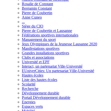
Rosalie de Constant
Benjamin Constant
Pierre de Coubertin
Anne Cuneo
...
Siège du CIO
Pierre de Coubertin et Lausanne
Fédérations sportives internationales
Management du sport
Jeux Olympiques de la Jeunesse Lausanne 2020
Manifestations sportives
Grandes installations sportives
Clubs et associations
Université et EPF
Interact, un partenariat Ville-Université
EUniverCities: Un partenariat Ville-Université
Hautes écoles
Liste des hautes écoles
Scolarité
Recherche
Développement durable
Portail Développement durable
Energies
Espaces verts
Mobilité