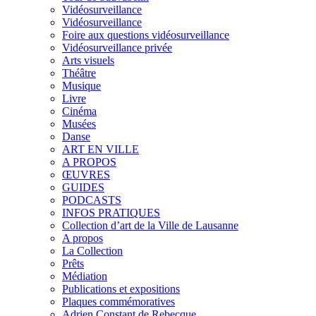
Vidéosurveillance
Vidéosurveillance
Foire aux questions vidéosurveillance
Vidéosurveillance privée
Arts visuels
Théâtre
Musique
Livre
Cinéma
Musées
Danse
ART EN VILLE
A PROPOS
ŒUVRES
GUIDES
PODCASTS
INFOS PRATIQUES
Collection d’art de la Ville de Lausanne
A propos
La Collection
Prêts
Médiation
Publications et expositions
Plaques commémoratives
Adrien Constant de Rebecque