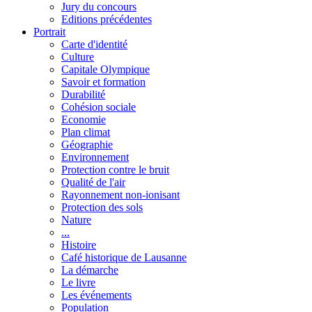
Jury du concours
Editions précédentes
Portrait
Carte d'identité
Culture
Capitale Olympique
Savoir et formation
Durabilité
Cohésion sociale
Economie
Plan climat
Géographie
Environnement
Protection contre le bruit
Qualité de l'air
Rayonnement non-ionisant
Protection des sols
Nature
...
Histoire
Café historique de Lausanne
La démarche
Le livre
Les événements
Population