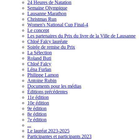
24 Heures de Natation
Semaine Olympique
Lausanne Marathon
Christmas Run
Women's National Cup Final-4
Le concept
Les partenaires du Prix du livre de la Ville de Lausanne
Chloé Falcy lauréate
Soirée de remise du Prix
La Sélection
Roland Buti
Chloé Falcy
Léna Furlan
Philippe Lamon
Antoine Rubin
Documents pour les médias
Éditions précédentes
11e édition
10e édition
9e édition
8e édition
7e édition
...
Le lauréat 2023-2025
Participantes et participants 2023