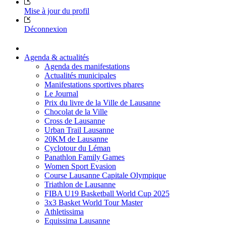
Mise à jour du profil
Déconnexion
Agenda & actualités
Agenda des manifestations
Actualités municipales
Manifestations sportives phares
Le Journal
Prix du livre de la Ville de Lausanne
Chocolat de la Ville
Cross de Lausanne
Urban Trail Lausanne
20KM de Lausanne
Cyclotour du Léman
Panathlon Family Games
Women Sport Evasion
Course Lausanne Capitale Olympique
Triathlon de Lausanne
FIBA U19 Basketball World Cup 2025
3x3 Basket World Tour Master
Athletissima
Equissima Lausanne