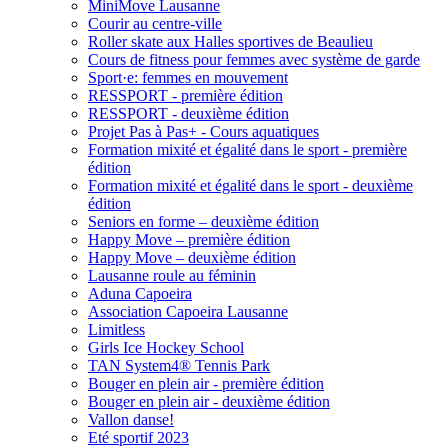
MiniMove Lausanne
Courir au centre-ville
Roller skate aux Halles sportives de Beaulieu
Cours de fitness pour femmes avec système de garde
Sport·e: femmes en mouvement
RESSPORT - première édition
RESSPORT - deuxième édition
Projet Pas à Pas+ - Cours aquatiques
Formation mixité et égalité dans le sport - première
édition
Formation mixité et égalité dans le sport - deuxième
édition
Seniors en forme – deuxième édition
Happy Move – première édition
Happy Move – deuxième édition
Lausanne roule au féminin
Aduna Capoeira
Association Capoeira Lausanne
Limitless
Girls Ice Hockey School
TAN System4® Tennis Park
Bouger en plein air - première édition
Bouger en plein air - deuxième édition
Vallon danse!
Eté sportif 2023