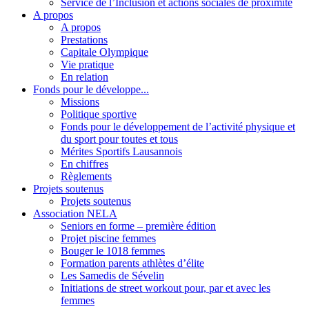
Service de l’Inclusion et actions sociales de proximité
A propos
A propos
Prestations
Capitale Olympique
Vie pratique
En relation
Fonds pour le développe...
Missions
Politique sportive
Fonds pour le développement de l’activité physique et
du sport pour toutes et tous
Mérites Sportifs Lausannois
En chiffres
Règlements
Projets soutenus
Projets soutenus
Association NELA
Seniors en forme – première édition
Projet piscine femmes
Bouger le 1018 femmes
Formation parents athlètes d’élite
Les Samedis de Sévelin
Initiations de street workout pour, par et avec les
femmes