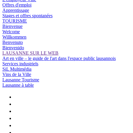
Offres d'emploi
Apprentissage
Stages et offres spontanées
TOURISME
Bienvenue
Welcome
Willkommen
Benvenuto
Bienvenido
LAUSANNE SUR LE WEB
Art en ville – le guide de l'art dans l'espace public lausannois
Services industriels
SiL Multimédia
Vins de la Ville
Lausanne Tourisme
Lausanne à table