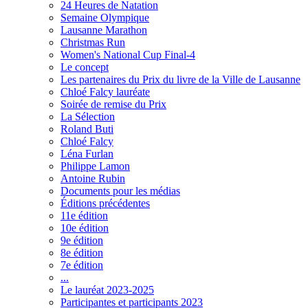
24 Heures de Natation
Semaine Olympique
Lausanne Marathon
Christmas Run
Women's National Cup Final-4
Le concept
Les partenaires du Prix du livre de la Ville de Lausanne
Chloé Falcy lauréate
Soirée de remise du Prix
La Sélection
Roland Buti
Chloé Falcy
Léna Furlan
Philippe Lamon
Antoine Rubin
Documents pour les médias
Éditions précédentes
11e édition
10e édition
9e édition
8e édition
7e édition
...
Le lauréat 2023-2025
Participantes et participants 2023