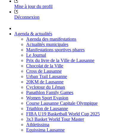
Mise à jour du profil
Déconnexion
Agenda & actualités
Agenda des manifestations
Actualités municipales
Manifestations sportives phares
Le Journal
Prix du livre de la Ville de Lausanne
Chocolat de la Ville
Cross de Lausanne
Urban Trail Lausanne
20KM de Lausanne
Cyclotour du Léman
Panathlon Family Games
Women Sport Evasion
Course Lausanne Capitale Olympique
Triathlon de Lausanne
FIBA U19 Basketball World Cup 2025
3x3 Basket World Tour Master
Athletissima
Equissima Lausanne