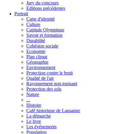
Jury du concours
Editions précédentes
Portrait
Carte d'identité
Culture
Capitale Olympique
Savoir et formation
Durabilité
Cohésion sociale
Economie
Plan climat
Géographie
Environnement
Protection contre le bruit
Qualité de l'air
Rayonnement non-ionisant
Protection des sols
Nature
...
Histoire
Café historique de Lausanne
La démarche
Le livre
Les événements
Population