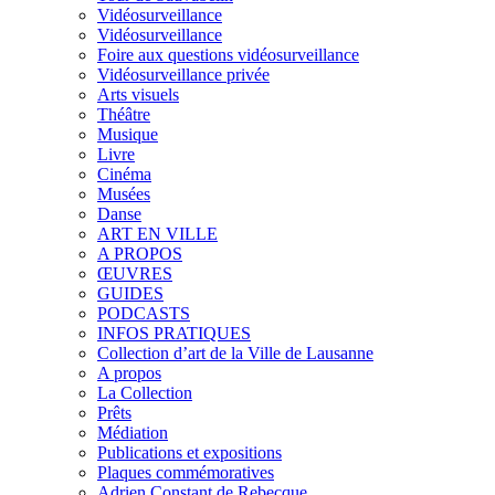
Vidéosurveillance
Vidéosurveillance
Foire aux questions vidéosurveillance
Vidéosurveillance privée
Arts visuels
Théâtre
Musique
Livre
Cinéma
Musées
Danse
ART EN VILLE
A PROPOS
ŒUVRES
GUIDES
PODCASTS
INFOS PRATIQUES
Collection d’art de la Ville de Lausanne
A propos
La Collection
Prêts
Médiation
Publications et expositions
Plaques commémoratives
Adrien Constant de Rebecque