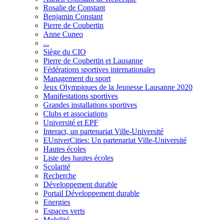
Rosalie de Constant
Benjamin Constant
Pierre de Coubertin
Anne Cuneo
...
Siège du CIO
Pierre de Coubertin et Lausanne
Fédérations sportives internationales
Management du sport
Jeux Olympiques de la Jeunesse Lausanne 2020
Manifestations sportives
Grandes installations sportives
Clubs et associations
Université et EPF
Interact, un partenariat Ville-Université
EUniverCities: Un partenariat Ville-Université
Hautes écoles
Liste des hautes écoles
Scolarité
Recherche
Développement durable
Portail Développement durable
Energies
Espaces verts
Mobilité