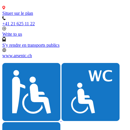
Situer sur le plan
+41 21 625 11 22
Write to us
S'y rendre en transports publics
www.arsenic.ch