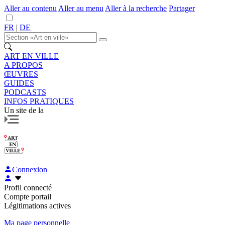
Aller au contenu
Aller au menu
Aller à la recherche
Partager
FR
|
DE
ART EN VILLE
A PROPOS
ŒUVRES
GUIDES
PODCASTS
INFOS PRATIQUES
Un site de la
Connexion
Profil connecté
Compte portail
Légitimations actives
Ma page personnelle