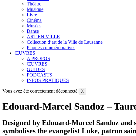
Théâtre
Musique
Livre
Cinéma
Musées
Danse
ART EN VILLE
Collection d’art de la Ville de Lausanne
Plaques commémoratives
ŒUVRES
A PROPOS
ŒUVRES
GUIDES
PODCASTS
INFOS PRATIQUES
Vous avez été correctement déconnecté
X
Edouard-Marcel Sandoz – Taure
Designed by Edouard-Marcel Sandoz and scu
symbolises the evangelist Luke, patron sain