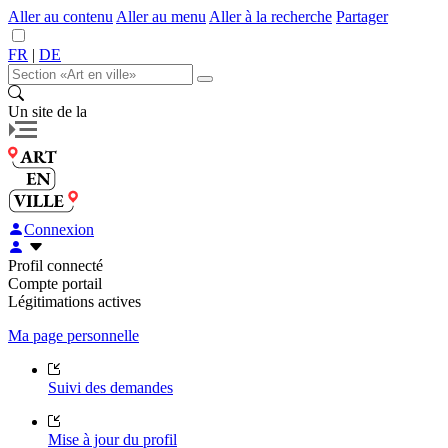
Aller au contenu
Aller au menu
Aller à la recherche
Partager
FR
|
DE
Un site de la
Connexion
Profil connecté
Compte portail
Légitimations actives
Ma page personnelle
Suivi des demandes
Mise à jour du profil