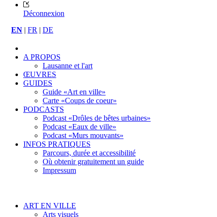
Déconnexion
EN
|
FR
|
DE
A PROPOS
Lausanne et l'art
ŒUVRES
GUIDES
Guide «Art en ville»
Carte «Coups de coeur»
PODCASTS
Podcast «Drôles de bêtes urbaines»
Podcast «Eaux de ville»
Podcast «Murs mouvants»
INFOS PRATIQUES
Parcours, durée et accessibilité
Où obtenir gratuitement un guide
Impressum
ART EN VILLE
Arts visuels