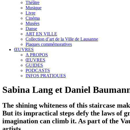
Théâtre
Musique
Livre
Cinéma
Musées
Danse
ART EN VILLE
Collection d’art de la Ville de Lausanne
Plaques commémoratives
ŒUVRES
A PROPOS
ŒUVRES
GUIDES
PODCASTS
INFOS PRATIQUES
Sabina Lang et Daniel Baumann 
The shining whiteness of this staircase mak
But its impractical steps defy the laws of 
imagination can climb it. As part of the Vau
artists.