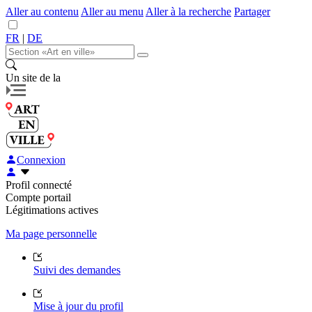
Aller au contenu
Aller au menu
Aller à la recherche
Partager
FR
|
DE
Un site de la
Connexion
Profil connecté
Compte portail
Légitimations actives
Ma page personnelle
Suivi des demandes
Mise à jour du profil