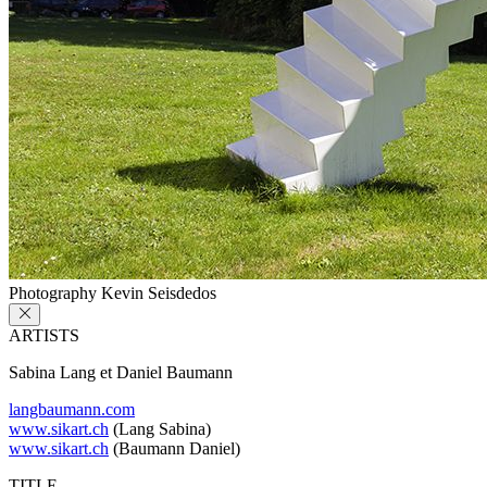
Photography Kevin Seisdedos
ARTISTS
Sabina Lang et Daniel Baumann
langbaumann.com
www.sikart.ch
(Lang Sabina)
www.sikart.ch
(Baumann Daniel)
TITLE