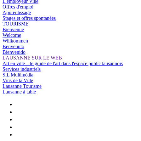
L'employeur Ville
Offres d'emploi
Apprentissage
Stages et offres spontanées
TOURISME
Bienvenue
Welcome
Willkommen
Benvenuto
Bienvenido
LAUSANNE SUR LE WEB
Art en ville – le guide de l'art dans l'espace public lausannois
Services industriels
SiL Multimédia
Vins de la Ville
Lausanne Tourisme
Lausanne à table