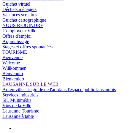
Guichet virtuel
Déchets ménagers
Vacances scolaires
Guichet cartographique
NOUS REJOINDRE
L'employeur Ville
Offres d'emploi
Apprentissage
Stages et offres spontanées
TOURISME
Bienvenue
Welcome
Willkommen
Benvenuto
Bienvenido
LAUSANNE SUR LE WEB
Art en ville – le guide de l'art dans l'espace public lausannois
Services industriels
SiL Multimédia
Vins de la Ville
Lausanne Tourisme
Lausanne à table