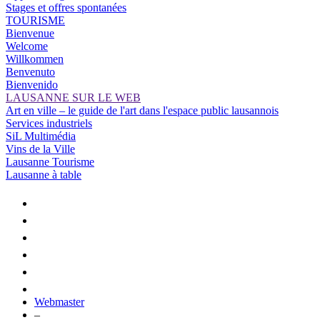
Stages et offres spontanées
TOURISME
Bienvenue
Welcome
Willkommen
Benvenuto
Bienvenido
LAUSANNE SUR LE WEB
Art en ville – le guide de l'art dans l'espace public lausannois
Services industriels
SiL Multimédia
Vins de la Ville
Lausanne Tourisme
Lausanne à table
Webmaster
–