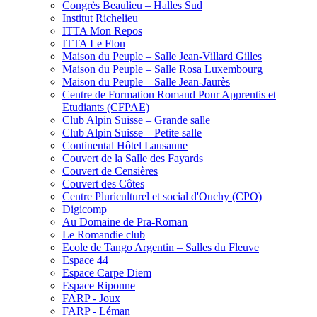
Congrès Beaulieu – Halles Sud
Institut Richelieu
ITTA Mon Repos
ITTA Le Flon
Maison du Peuple – Salle Jean-Villard Gilles
Maison du Peuple – Salle Rosa Luxembourg
Maison du Peuple – Salle Jean-Jaurès
Centre de Formation Romand Pour Apprentis et
Etudiants (CFPAE)
Club Alpin Suisse – Grande salle
Club Alpin Suisse – Petite salle
Continental Hôtel Lausanne
Couvert de la Salle des Fayards
Couvert de Censières
Couvert des Côtes
Centre Pluriculturel et social d'Ouchy (CPO)
Digicomp
Au Domaine de Pra-Roman
Le Romandie club
Ecole de Tango Argentin – Salles du Fleuve
Espace 44
Espace Carpe Diem
Espace Riponne
FARP - Joux
FARP - Léman