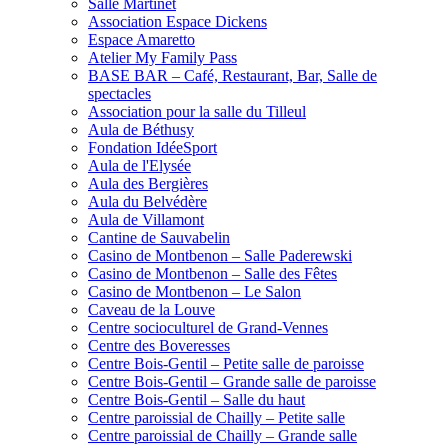
Salle Martinet
Association Espace Dickens
Espace Amaretto
Atelier My Family Pass
BASE BAR – Café, Restaurant, Bar, Salle de
spectacles
Association pour la salle du Tilleul
Aula de Béthusy
Fondation IdéeSport
Aula de l'Elysée
Aula des Bergières
Aula du Belvédère
Aula de Villamont
Cantine de Sauvabelin
Casino de Montbenon – Salle Paderewski
Casino de Montbenon – Salle des Fêtes
Casino de Montbenon – Le Salon
Caveau de la Louve
Centre socioculturel de Grand-Vennes
Centre des Boveresses
Centre Bois-Gentil – Petite salle de paroisse
Centre Bois-Gentil – Grande salle de paroisse
Centre Bois-Gentil – Salle du haut
Centre paroissial de Chailly – Petite salle
Centre paroissial de Chailly – Grande salle