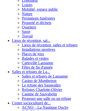
Logement
Loisirs
Mobilité, espace public
Nature
Prestations funéraires
Propreté et déchets
Quartiers
Sport
Travail
Lieux de réception, sal...
Lieux de réception, salles et refuges
Installations sportives
Places de jeux
Balades et visites
Cartoville Lausanne
Fêtes de fin d'année
Salles et refuges de La...
Salles et refuges de Lausanne
Casino de Montbenon
Le refuge des Saugealles
Refuges Charlotte-Olivier
Cantine de Sauvabelin
Proposer une salle ou un refuge
Centre socioculturel de...
ACNO – La Nautique Ouchy