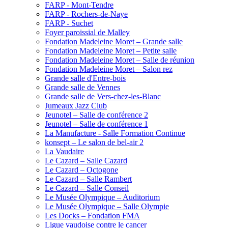
FARP - Mont-Tendre
FARP - Rochers-de-Naye
FARP - Suchet
Foyer paroissial de Malley
Fondation Madeleine Moret – Grande salle
Fondation Madeleine Moret – Petite salle
Fondation Madeleine Moret – Salle de réunion
Fondation Madeleine Moret – Salon rez
Grande salle d'Entre-bois
Grande salle de Vennes
Grande salle de Vers-chez-les-Blanc
Jumeaux Jazz Club
Jeunotel – Salle de conférence 2
Jeunotel – Salle de conférence 1
La Manufacture - Salle Formation Continue
konsept – Le salon de bel-air 2
La Vaudaire
Le Cazard – Salle Cazard
Le Cazard – Octogone
Le Cazard – Salle Rambert
Le Cazard – Salle Conseil
Le Musée Olympique – Auditorium
Le Musée Olympique – Salle Olympie
Les Docks – Fondation FMA
Ligue vaudoise contre le cancer