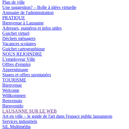
Plan de ville
Une suggestion? – Boîte à idées virtuelle
Annuaire de l'administration
PRATIQUE
Bienvenue à Lausanne
Adresses, numéros et infos utiles
Guichet virtuel
Déchets ménagers
Vacances scolaires
Guichet cartographique
NOUS REJOINDRE
L'employeur Ville
Offres d'emploi
Apprentissage
Stages et offres spontanées
TOURISME
Bienvenue
Welcome
Willkommen
Benvenuto
Bienvenido
LAUSANNE SUR LE WEB
Art en ville – le guide de l'art dans l'espace public lausannois
Services industriels
SiL Multimédia