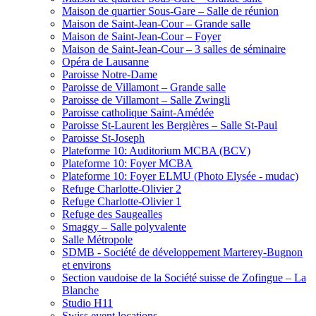
Maison de quartier Sous-Gare – Salle de réunion
Maison de Saint-Jean-Cour – Grande salle
Maison de Saint-Jean-Cour – Foyer
Maison de Saint-Jean-Cour – 3 salles de séminaire
Opéra de Lausanne
Paroisse Notre-Dame
Paroisse de Villamont – Grande salle
Paroisse de Villamont – Salle Zwingli
Paroisse catholique Saint-Amédée
Paroisse St-Laurent les Bergières – Salle St-Paul
Paroisse St-Joseph
Plateforme 10: Auditorium MCBA (BCV)
Plateforme 10: Foyer MCBA
Plateforme 10: Foyer ELMU (Photo Elysée - mudac)
Refuge Charlotte-Olivier 2
Refuge Charlotte-Olivier 1
Refuge des Saugealles
Smaggy – Salle polyvalente
Salle Métropole
SDMB - Société de développement Marterey-Bugnon
et environs
Section vaudoise de la Société suisse de Zofingue – La
Blanche
Studio H11
Swiss event locations