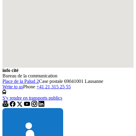
info cité
Bureau de la communication
Place de la Palud 2
Case postale 6904
1001 Lausanne
Write to us
Phone
+41 21 315 25 55
S'y rendre en transports publics