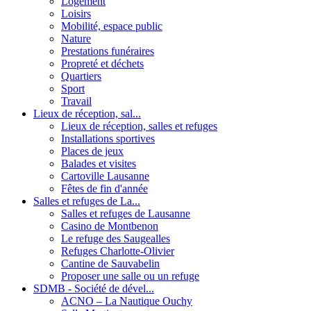
Logement
Loisirs
Mobilité, espace public
Nature
Prestations funéraires
Propreté et déchets
Quartiers
Sport
Travail
Lieux de réception, sal...
Lieux de réception, salles et refuges
Installations sportives
Places de jeux
Balades et visites
Cartoville Lausanne
Fêtes de fin d'année
Salles et refuges de La...
Salles et refuges de Lausanne
Casino de Montbenon
Le refuge des Saugealles
Refuges Charlotte-Olivier
Cantine de Sauvabelin
Proposer une salle ou un refuge
SDMB - Société de dével...
ACNO – La Nautique Ouchy