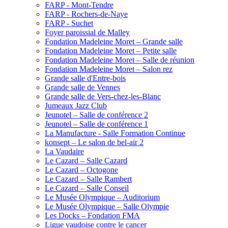
FARP - Mont-Tendre
FARP - Rochers-de-Naye
FARP - Suchet
Foyer paroissial de Malley
Fondation Madeleine Moret – Grande salle
Fondation Madeleine Moret – Petite salle
Fondation Madeleine Moret – Salle de réunion
Fondation Madeleine Moret – Salon rez
Grande salle d'Entre-bois
Grande salle de Vennes
Grande salle de Vers-chez-les-Blanc
Jumeaux Jazz Club
Jeunotel – Salle de conférence 2
Jeunotel – Salle de conférence 1
La Manufacture - Salle Formation Continue
konsept – Le salon de bel-air 2
La Vaudaire
Le Cazard – Salle Cazard
Le Cazard – Octogone
Le Cazard – Salle Rambert
Le Cazard – Salle Conseil
Le Musée Olympique – Auditorium
Le Musée Olympique – Salle Olympie
Les Docks – Fondation FMA
Ligue vaudoise contre le cancer