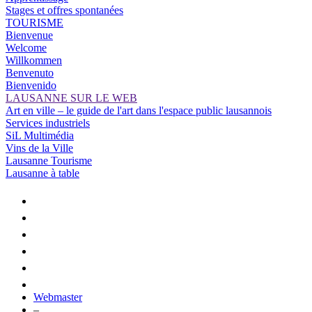
Stages et offres spontanées
TOURISME
Bienvenue
Welcome
Willkommen
Benvenuto
Bienvenido
LAUSANNE SUR LE WEB
Art en ville – le guide de l'art dans l'espace public lausannois
Services industriels
SiL Multimédia
Vins de la Ville
Lausanne Tourisme
Lausanne à table
Webmaster
–