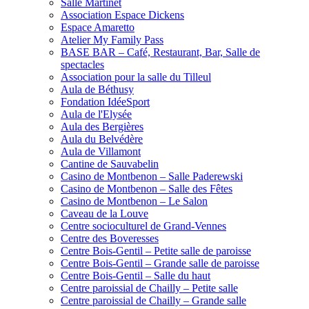
Salle Martinet
Association Espace Dickens
Espace Amaretto
Atelier My Family Pass
BASE BAR – Café, Restaurant, Bar, Salle de
spectacles
Association pour la salle du Tilleul
Aula de Béthusy
Fondation IdéeSport
Aula de l'Elysée
Aula des Bergières
Aula du Belvédère
Aula de Villamont
Cantine de Sauvabelin
Casino de Montbenon – Salle Paderewski
Casino de Montbenon – Salle des Fêtes
Casino de Montbenon – Le Salon
Caveau de la Louve
Centre socioculturel de Grand-Vennes
Centre des Boveresses
Centre Bois-Gentil – Petite salle de paroisse
Centre Bois-Gentil – Grande salle de paroisse
Centre Bois-Gentil – Salle du haut
Centre paroissial de Chailly – Petite salle
Centre paroissial de Chailly – Grande salle