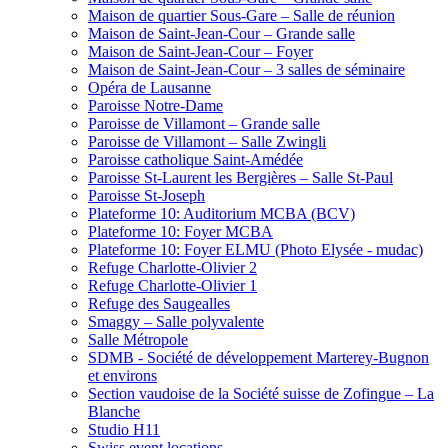
Maison de quartier Sous-Gare – Salle de réunion
Maison de Saint-Jean-Cour – Grande salle
Maison de Saint-Jean-Cour – Foyer
Maison de Saint-Jean-Cour – 3 salles de séminaire
Opéra de Lausanne
Paroisse Notre-Dame
Paroisse de Villamont – Grande salle
Paroisse de Villamont – Salle Zwingli
Paroisse catholique Saint-Amédée
Paroisse St-Laurent les Bergières – Salle St-Paul
Paroisse St-Joseph
Plateforme 10: Auditorium MCBA (BCV)
Plateforme 10: Foyer MCBA
Plateforme 10: Foyer ELMU (Photo Elysée - mudac)
Refuge Charlotte-Olivier 2
Refuge Charlotte-Olivier 1
Refuge des Saugealles
Smaggy – Salle polyvalente
Salle Métropole
SDMB - Société de développement Marterey-Bugnon
et environs
Section vaudoise de la Société suisse de Zofingue – La
Blanche
Studio H11
Swiss event locations