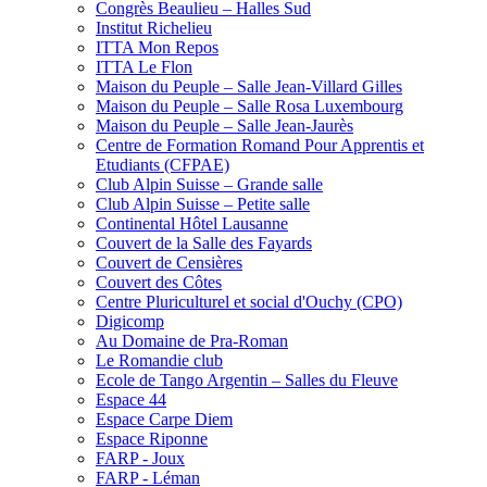
Congrès Beaulieu – Halles Sud
Institut Richelieu
ITTA Mon Repos
ITTA Le Flon
Maison du Peuple – Salle Jean-Villard Gilles
Maison du Peuple – Salle Rosa Luxembourg
Maison du Peuple – Salle Jean-Jaurès
Centre de Formation Romand Pour Apprentis et
Etudiants (CFPAE)
Club Alpin Suisse – Grande salle
Club Alpin Suisse – Petite salle
Continental Hôtel Lausanne
Couvert de la Salle des Fayards
Couvert de Censières
Couvert des Côtes
Centre Pluriculturel et social d'Ouchy (CPO)
Digicomp
Au Domaine de Pra-Roman
Le Romandie club
Ecole de Tango Argentin – Salles du Fleuve
Espace 44
Espace Carpe Diem
Espace Riponne
FARP - Joux
FARP - Léman