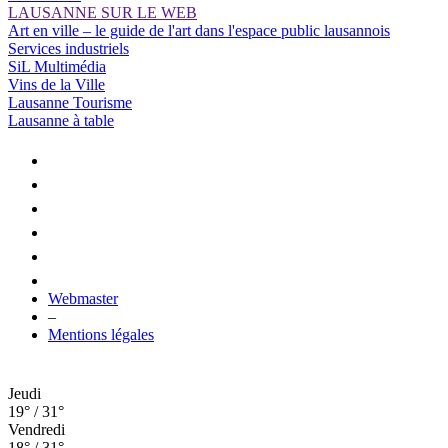
LAUSANNE SUR LE WEB
Art en ville – le guide de l'art dans l'espace public lausannois
Services industriels
SiL Multimédia
Vins de la Ville
Lausanne Tourisme
Lausanne à table
Webmaster
–
Mentions légales
Jeudi
19° / 31°
Vendredi
18° / 31°