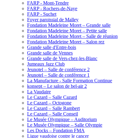
FARP - Mont-Tendre
FARP - Rochers-de-Naye
FARP - Suchet
Foyer paroissial de Malley
Fondation Madeleine Moret – Grande salle
Fondation Madeleine Moret – Petite salle
Fondation Madeleine Moret – Salle de réunion
Fondation Madeleine Moret – Salon rez
Grande salle d'Entre-bois
Grande salle de Vennes
Grande salle de Vers-chez-les-Blanc
Jumeaux Jazz Club
Jeunotel – Salle de conférence 2
Jeunotel – Salle de conférence 1
La Manufacture - Salle Formation Continue
konsept – Le salon de bel-air 2
La Vaudaire
Le Cazard – Salle Cazard
Le Cazard – Octogone
Le Cazard – Salle Rambert
Le Cazard – Salle Conseil
Le Musée Olympique – Auditorium
Le Musée Olympique – Salle Olympie
Les Docks – Fondation FMA
Ligue vaudoise contre le cancer