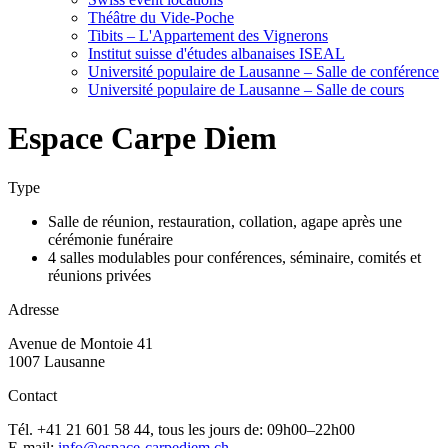
Théâtre du Vide-Poche
Tibits – L'Appartement des Vignerons
Institut suisse d'études albanaises ISEAL
Université populaire de Lausanne – Salle de conférence
Université populaire de Lausanne – Salle de cours
Espace Carpe Diem
Type
Salle de réunion, restauration, collation, agape après une
cérémonie funéraire
4 salles modulables pour conférences, séminaire, comités et
réunions privées
Adresse
Avenue de Montoie 41
1007 Lausanne
Contact
Tél. +41 21 601 58 44, tous les jours de: 09h00–22h00
E-mail:
info@espace-carpediem.ch