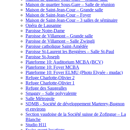
Maison de quartier Sous-Gare – Salle de réunion
Maison de Saint-Jean-Cour – Grande salle
Maison de Saint-Jean-Cour – Foyer
Maison de Saint-Jean-Cour – 3 salles de séminaire
Opéra de Lausanne
Paroisse Notre-Dame
Paroisse de Villamont – Grande salle
Paroisse de Villamont – Salle Zwingli
Paroisse catholique Saint-Amédée
Paroisse St-Laurent les Bergières – Salle St-Paul
Paroisse St-Joseph
Plateforme 10: Auditorium MCBA (BCV)
Plateforme 10: Foyer MCBA
Plateforme 10: Foyer ELMU (Photo Elysée - mudac)
Refuge Charlotte-Olivier 2
Refuge Charlotte-Olivier 1
Refuge des Saugealles
Smaggy – Salle polyvalente
Salle Métropole
SDMB - Société de développement Marterey-Bugnon
et environs
Section vaudoise de la Société suisse de Zofingue – La
Blanche
Studio H11
Swiss event locations