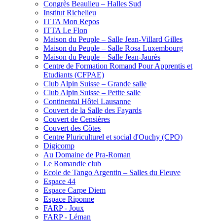
Congrès Beaulieu – Halles Sud
Institut Richelieu
ITTA Mon Repos
ITTA Le Flon
Maison du Peuple – Salle Jean-Villard Gilles
Maison du Peuple – Salle Rosa Luxembourg
Maison du Peuple – Salle Jean-Jaurès
Centre de Formation Romand Pour Apprentis et
Etudiants (CFPAE)
Club Alpin Suisse – Grande salle
Club Alpin Suisse – Petite salle
Continental Hôtel Lausanne
Couvert de la Salle des Fayards
Couvert de Censières
Couvert des Côtes
Centre Pluriculturel et social d'Ouchy (CPO)
Digicomp
Au Domaine de Pra-Roman
Le Romandie club
Ecole de Tango Argentin – Salles du Fleuve
Espace 44
Espace Carpe Diem
Espace Riponne
FARP - Joux
FARP - Léman