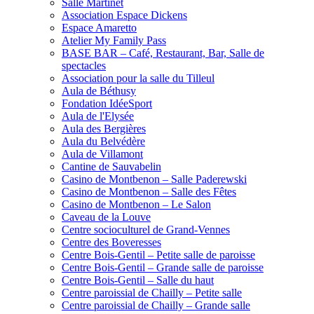
Salle Martinet
Association Espace Dickens
Espace Amaretto
Atelier My Family Pass
BASE BAR – Café, Restaurant, Bar, Salle de
spectacles
Association pour la salle du Tilleul
Aula de Béthusy
Fondation IdéeSport
Aula de l'Elysée
Aula des Bergières
Aula du Belvédère
Aula de Villamont
Cantine de Sauvabelin
Casino de Montbenon – Salle Paderewski
Casino de Montbenon – Salle des Fêtes
Casino de Montbenon – Le Salon
Caveau de la Louve
Centre socioculturel de Grand-Vennes
Centre des Boveresses
Centre Bois-Gentil – Petite salle de paroisse
Centre Bois-Gentil – Grande salle de paroisse
Centre Bois-Gentil – Salle du haut
Centre paroissial de Chailly – Petite salle
Centre paroissial de Chailly – Grande salle