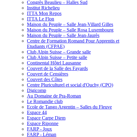
Congrès Beaulieu – Halles Sud
Institut Richelieu
ITTA Mon Repos
ITTA Le Flon
Maison du Peuple – Salle Jean-Villard Gilles
Maison du Peuple – Salle Rosa Luxembourg
Maison du Peuple – Salle Jean-Jaurès
Centre de Formation Romand Pour Apprentis et
Etudiants (CFPAE)
Club Alpin Suisse – Grande salle
Club Alpin Suisse – Petite salle
Continental Hôtel Lausanne
Couvert de la Salle des Fayards
Couvert de Censières
Couvert des Côtes
Centre Pluriculturel et social d'Ouchy (CPO)
Digicomp
Au Domaine de Pra-Roman
Le Romandie club
Ecole de Tango Argentin – Salles du Fleuve
Espace 44
Espace Carpe Diem
Espace Riponne
FARP - Joux
FARP - Léman