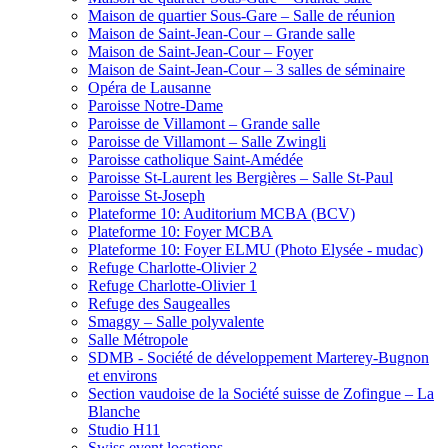
Maison de quartier Sous-Gare – Salle de réunion
Maison de Saint-Jean-Cour – Grande salle
Maison de Saint-Jean-Cour – Foyer
Maison de Saint-Jean-Cour – 3 salles de séminaire
Opéra de Lausanne
Paroisse Notre-Dame
Paroisse de Villamont – Grande salle
Paroisse de Villamont – Salle Zwingli
Paroisse catholique Saint-Amédée
Paroisse St-Laurent les Bergières – Salle St-Paul
Paroisse St-Joseph
Plateforme 10: Auditorium MCBA (BCV)
Plateforme 10: Foyer MCBA
Plateforme 10: Foyer ELMU (Photo Elysée - mudac)
Refuge Charlotte-Olivier 2
Refuge Charlotte-Olivier 1
Refuge des Saugealles
Smaggy – Salle polyvalente
Salle Métropole
SDMB - Société de développement Marterey-Bugnon
et environs
Section vaudoise de la Société suisse de Zofingue – La
Blanche
Studio H11
Swiss event locations