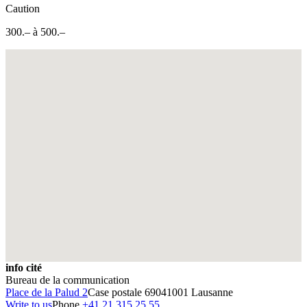
Caution
300.– à 500.–
Fullscreen
info cité
Bureau de la communication
Place de la Palud 2
Case postale 6904
1001 Lausanne
Write to us
Phone
+41 21 315 25 55