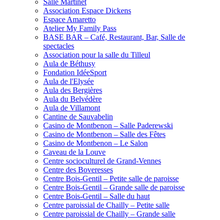
Salle Martinet
Association Espace Dickens
Espace Amaretto
Atelier My Family Pass
BASE BAR – Café, Restaurant, Bar, Salle de
spectacles
Association pour la salle du Tilleul
Aula de Béthusy
Fondation IdéeSport
Aula de l'Elysée
Aula des Bergières
Aula du Belvédère
Aula de Villamont
Cantine de Sauvabelin
Casino de Montbenon – Salle Paderewski
Casino de Montbenon – Salle des Fêtes
Casino de Montbenon – Le Salon
Caveau de la Louve
Centre socioculturel de Grand-Vennes
Centre des Boveresses
Centre Bois-Gentil – Petite salle de paroisse
Centre Bois-Gentil – Grande salle de paroisse
Centre Bois-Gentil – Salle du haut
Centre paroissial de Chailly – Petite salle
Centre paroissial de Chailly – Grande salle